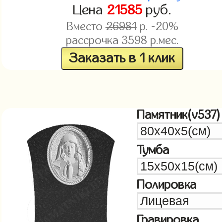
Цена
21585
руб.
Вместо
26981
р. -20%
рассрочка
3598
р.мес.
Заказать в 1 клик
Памятник(v537)
Тумба
Полировка
Гравировка