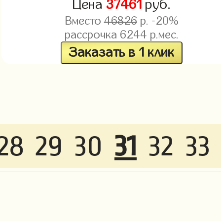
Цена
37461
руб.
Вместо
46826
р. -20%
рассрочка
6244
р.мес.
Заказать в 1 клик
28
29
30
31
32
33