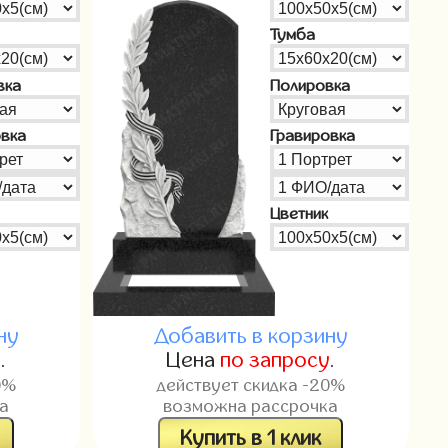
Тумба
вка
Полировка
овка
Гравировка
Цветник
ну
Добавить в корзину
у
.
Цена
по запросу
.
0%
действует скидка -20%
а
возможна рассрочка
Купить в 1 клик