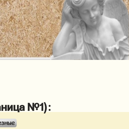
аница №1):
езные