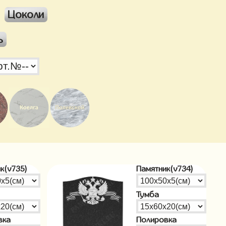
Цоколи
ь
к(v735)
Памятник(v734)
Тумба
вка
Полировка