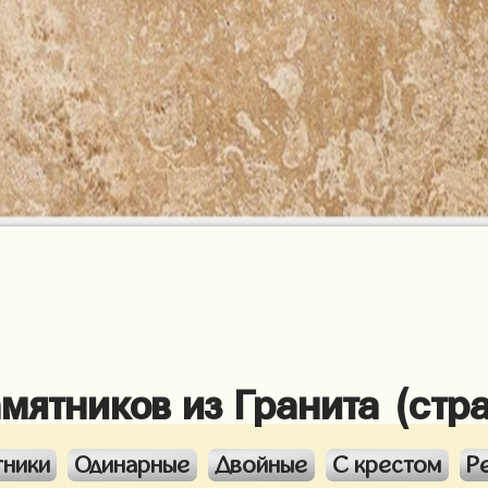
амятников из Гранита (стр
тники
Одинарные
Двойные
С крестом
Р