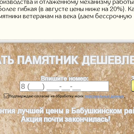
роизводства и отлаженному механизму работы 
более гибкая (в августе цены ниже на 20%). 
мятники ветеранам на века (даем бессрочную 
АТЬ
ПАМЯТНИК
ДЕШЕВЛ
Впишите номер:
.
нтия лучшей цены в Бабушкинском ра
Акция почти закончилась!