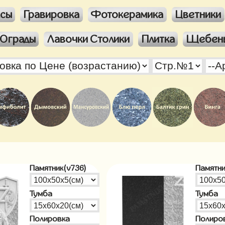
ксы
Гравировка
Фотокерамика
Цветники
Ограды
Лавочки Столики
Плитка
Щебен
Памятник(v736)
Памятни
Тумба
Тумба
Полировка
Полиро