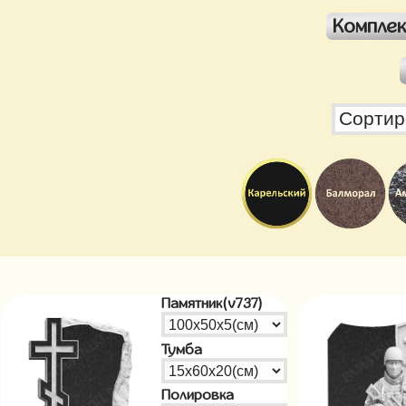
Компле
Памятник(v737)
Тумба
Полировка