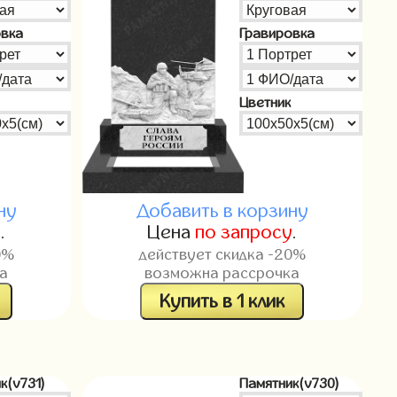
овка
Гравировка
Цветник
ну
Добавить в корзину
у
.
Цена
по запросу
.
0%
действует скидка -20%
а
возможна рассрочка
Купить в 1 клик
к(v731)
Памятник(v730)