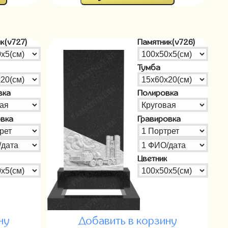
к(v727)
Памятник(v726)
Тумба
вка
Полировка
овка
Гравировка
Цветник
ну
Добавить в корзину