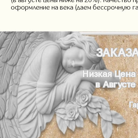
оформление на века (даем бессрочную г
ЗАКАЗ
Низкая Цена
в Августе
Га