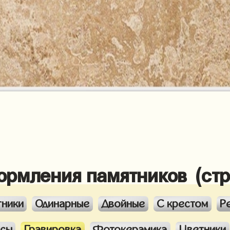
ормления памятников (ст
тники
Одинарные
Двойные
С крестом
Р
ксы
Гравировка
Фотокерамика
Цветники