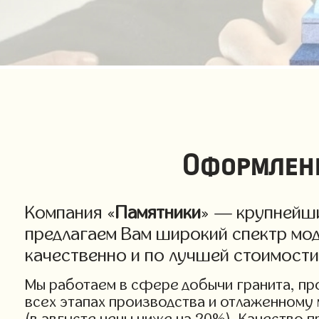
Оформлени
Компания «
Памятники
» — крупнейши
предлагаем Вам широкий спектр мод
качественно и по лучшей стоимост
Мы работаем в сфере добычи гранита, про
всех этапах производства и отлаженному
(в августе цены ниже на 20%). Качество п