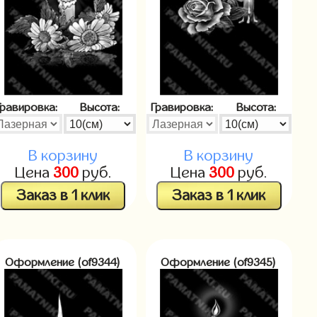
Гравировка:
Высота:
Гравировка:
Высота:
В корзину
В корзину
Цена
300
руб.
Цена
300
руб.
Заказ в 1 клик
Заказ в 1 клик
Оформление (of9344)
Оформление (of9345)