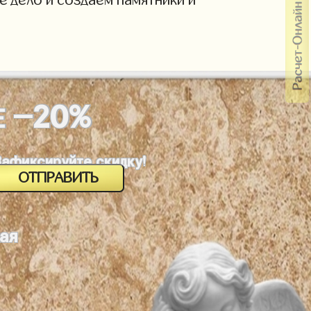
-20%
Е
Зафиксируйте скидку!
ая