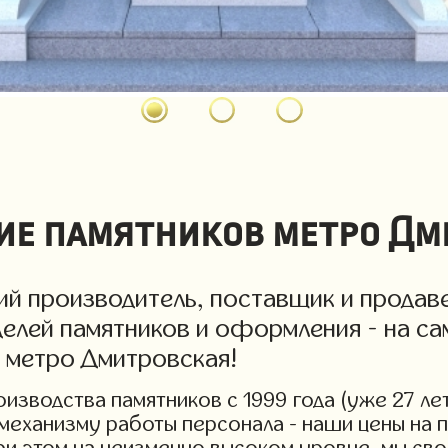
е памятников метро Дм
й производитель, поставщик и продаве
елей памятников и оформления - на са
и метро Дмитровская!
изводства памятников с 1999 года (уже 27 лет
 механизму работы персонала - наши цены на
ри этом на неизменно высоком уровне, мы сво