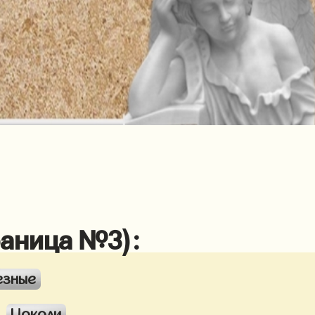
раница №3):
езные
Цоколи