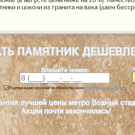
тники и цоколи из гранита на века (даем бесс
АТЬ
ПАМЯТНИК
ДЕШЕВЛ
Впишите номер:
.
антия лучшей цены метро Водный ста
Акция почти закончилась!