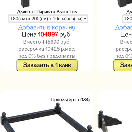
Длина x Ширина x Выс x Тол
Дл
Добавить в корзину
Добав
Цена
104897
руб.
Це
Вместо
145690
руб.
Вме
рассрочка
19425
р.мес.
расср
под 0% без предоплаты
под 0%
Заказать в 1 клик
Зака
Цоколь(арт. c034)