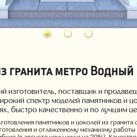
з гранита метро Водный 
й изготовитель, поставщик и продавец 
ирокий спектр моделей памятников и цо
иях, быстро качественно и по лучшим ц
отовления памятников и цоколей из гранита с 
зготовления и отлаженному механизму работы 
бкие (в августе цены ниже на 20%). Качество