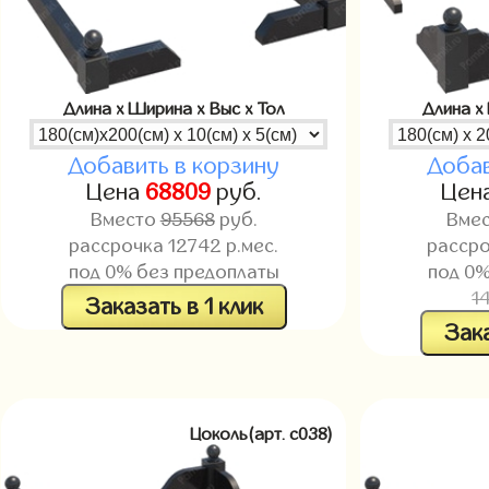
Длина x Ширина x Выс x Тол
Длина x
Добавить в корзину
Добав
Цена
68809
руб.
Цен
Вместо
95568
руб.
Вме
рассрочка
12742
р.мес.
расср
под 0% без предоплаты
под 0%
1
Заказать в 1 клик
Зака
Цоколь(арт. c038)