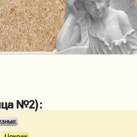
ица №2):
езные
Цоколи