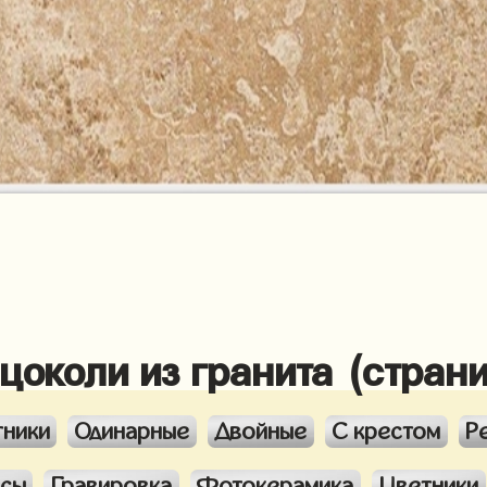
 цоколи из гранита (стран
тники
Одинарные
Двойные
С крестом
Р
ксы
Гравировка
Фотокерамика
Цветники