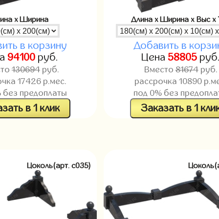
ина x Ширина
Длина x Ширина x Выс x 
ить в корзину
Добавить в корзи
на
94100
руб.
Цена
58805
руб
сто
130694
руб.
Вместо
81674
руб.
очка
17426
р.мес.
рассрочка
10890
р.ме
 без предоплаты
под 0% без предопла
зать в 1 клик
Заказать в 1 кли
Цоколь(арт. c035)
Цоколь(