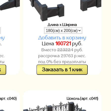
Длина x Ширина
ну
Добавить в корзину
.
Цена
160721
руб.
.
Вместо
223224
руб.
ес.
рассрочка
29763
р.мес.
ты
под 0% без предоплаты
к
Заказать в 1 клик
арт. c040)
Цоколь(арт. c041)