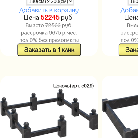
Добавить в корзину
Добав
Цена
52245
руб.
Цен
Вместо
72563
руб.
Вме
рассрочка
9675
р.мес.
расср
под 0% без предоплаты
под 0%
Заказать в 1 клик
Зака
Цоколь(арт. c029)