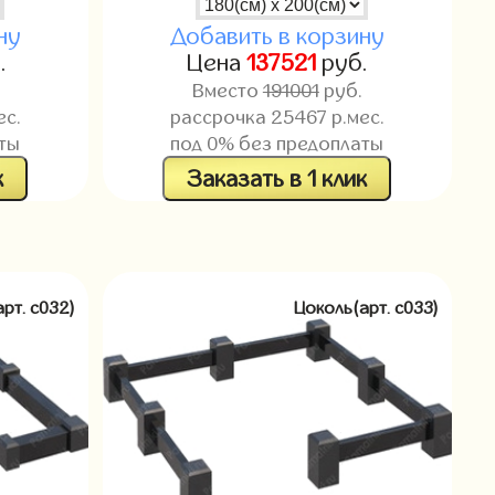
ну
Добавить в корзину
.
Цена
137521
руб.
Вместо
191001
руб.
ес.
рассрочка
25467
р.мес.
ты
под 0% без предоплаты
к
Заказать в 1 клик
арт. c032)
Цоколь(арт. c033)