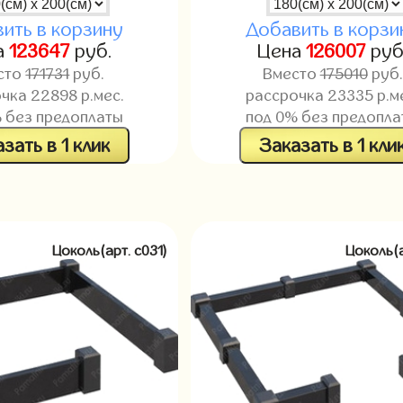
ить в корзину
Добавить в корзи
а
123647
руб.
Цена
126007
руб
сто
171731
руб.
Вместо
175010
руб.
очка
22898
р.мес.
рассрочка
23335
р.м
 без предоплаты
под 0% без предопла
зать в 1 клик
Заказать в 1 кли
Цоколь(арт. c031)
Цоколь(