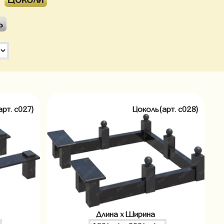
ь
арт. c027)
Цоколь(арт. c028)
Длина x Ширина