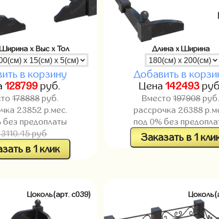
 Ширина x Выс x Тол
Длина x Ширина
ить в корзину
Добавить в корзи
а
128799
руб.
Цена
142493
руб
сто
178888
руб.
Вместо
197908
руб
очка
23852
р.мес.
рассрочка
26388
р.м
 без предоплаты
под 0% без предопла
43110.45 руб
Заказать в 1 кли
зать в 1 клик
Цоколь(арт. c039)
Цоколь(