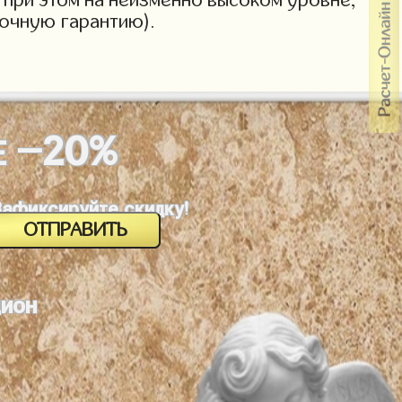
рочную гарантию).
-20%
Е
Зафиксируйте скидку!
дион