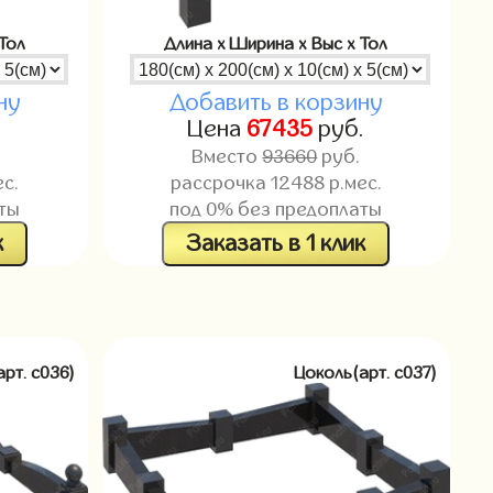
Тол
Длина x Ширина x Выс x Тол
ну
Добавить в корзину
.
Цена
67435
руб.
Вместо
93660
руб.
с.
рассрочка
12488
р.мес.
ты
под 0% без предоплаты
к
Заказать в 1 клик
арт. c036)
Цоколь(арт. c037)