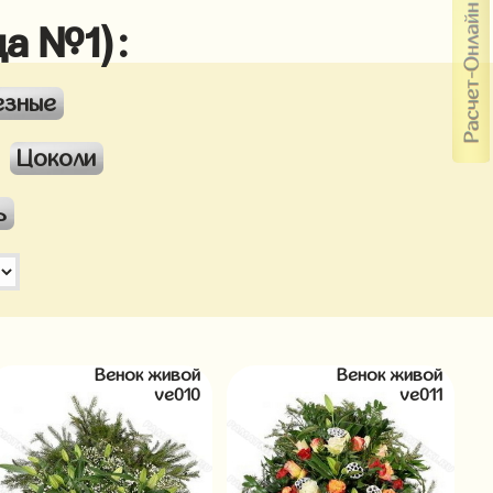
ца №1):
езные
Цоколи
ь
Венок живой
Венок живой
ve010
ve011