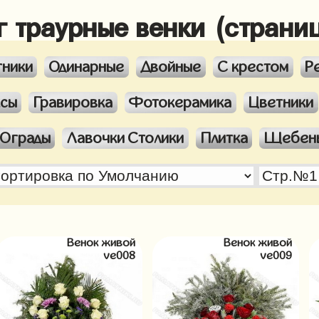
г траурные венки (страни
тники
Одинарные
Двойные
С крестом
Р
ксы
Гравировка
Фотокерамика
Цветники
Ограды
Лавочки Столики
Плитка
Щебен
Венок живой
Венок живой
ve008
ve009