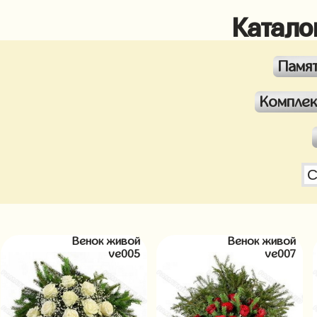
Катало
Памя
Компле
Венок живой
Венок живой
ve005
ve007