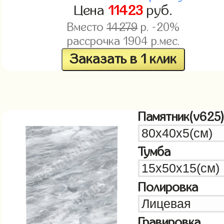
Цена
11423
руб.
Вместо
14279
р. -20%
рассрочка
1904
р.мес.
Заказать в 1 клик
Памятник(v625
Тумба
Полировка
Гравировка