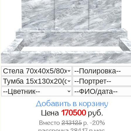
Добавить в корзину
Цена
170500
руб.
Вместо
213125
р. -20%
рассрочка
28417
р.мес.