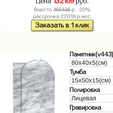
Цена
132109
руб.
Вместо
165136
р. -20%
рассрочка
22018
р.мес.
Заказать в 1 клик
Памятник(v443
Тумба
Полировка
Гравировка