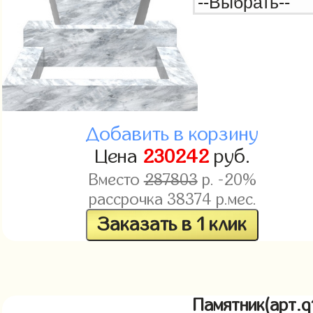
Добавить в корзину
Цена
230242
руб.
Вместо
287803
р. -20%
рассрочка
38374
р.мес.
Заказать в 1 клик
Памятник(арт.q