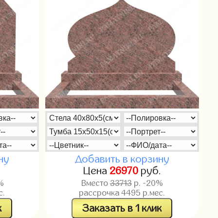
ну
Добавить в корзину
.
Цена
26970
руб.
%
Вместо
33713
р. -20%
с.
рассрочка
4495
р.мес.
к
Заказать в 1 клик