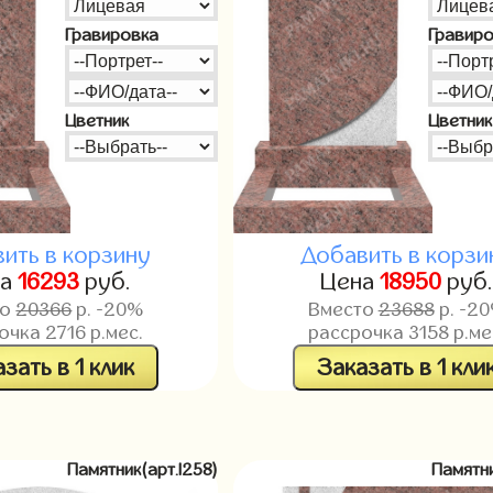
Гравировка
Гравир
Цветник
Цветник
ить в корзину
Добавить в корзи
на
16293
руб.
Цена
18950
руб
то
20366
р. -20%
Вместо
23688
р. -2
рочка
2716
р.мес.
рассрочка
3158
р.ме
зать в 1 клик
Заказать в 1 кли
Памятник(арт.l258)
Памятни