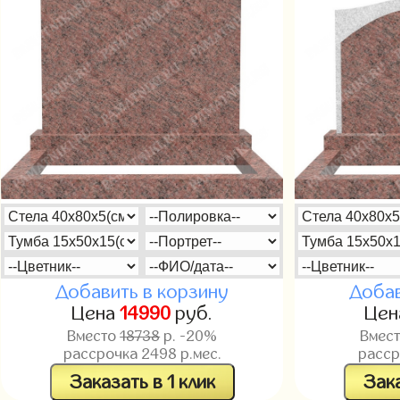
Добавить в корзину
Добав
Цена
14990
руб.
Це
Вместо
18738
р. -20%
Вмес
рассрочка
2498
р.мес.
расс
Заказать в 1 клик
Зака