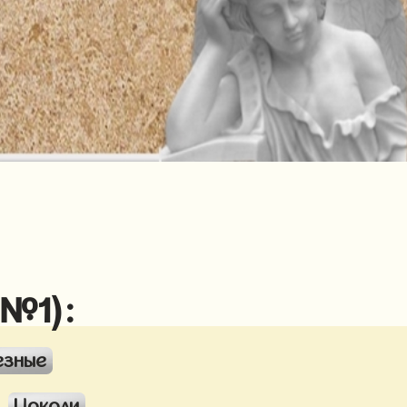
 №1):
езные
Цоколи