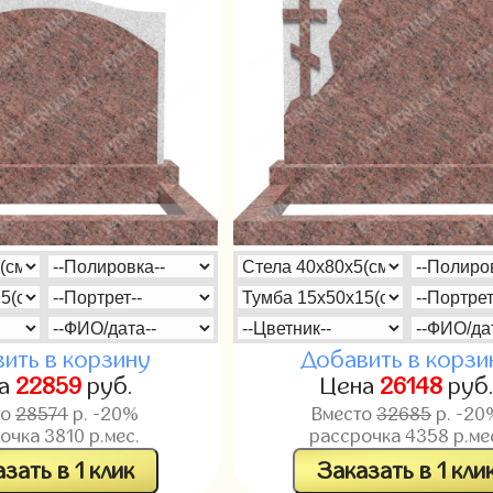
ить в корзину
Добавить в корзи
на
22859
руб.
Цена
26148
руб
то
28574
р. -20%
Вместо
32685
р. -20
рочка
3810
р.мес.
рассрочка
4358
р.ме
зать в 1 клик
Заказать в 1 кли