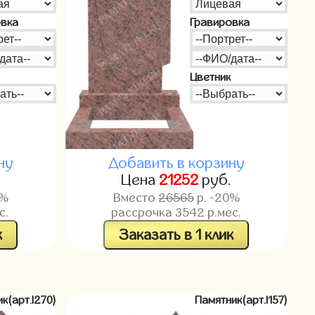
овка
Гравировка
Цветник
ну
Добавить в корзину
.
Цена
21252
руб.
0%
Вместо
26565
р. -20%
с.
рассрочка
3542
р.мес.
к
Заказать в 1 клик
к(арт.l270)
Памятник(арт.l157)