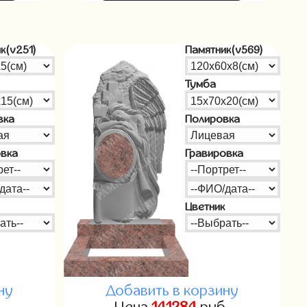
к(v251)
Памятник(v569)
Тумба
вка
Полировка
овка
Гравировка
Цветник
ну
Добавить в корзину