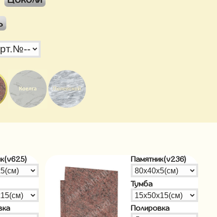
ь
к(v625)
Памятник(v236)
Тумба
вка
Полировка