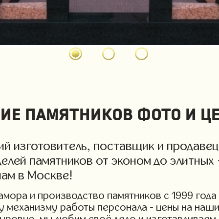
ие памятников фото и ц
й изготовитель, поставщик и продавец
елей памятников от эконом до элитных 
нам в Москве!
мора и производство памятников с 1999 года 
у механизму работы персонала - цены на наши
уровне, мы любим своё дело и изготавливаем 