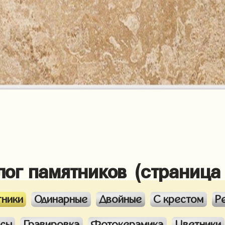
лог памятников (страница
тники
Одинарные
Двойные
С крестом
Р
ксы
Гравировка
Фотокерамика
Цветники