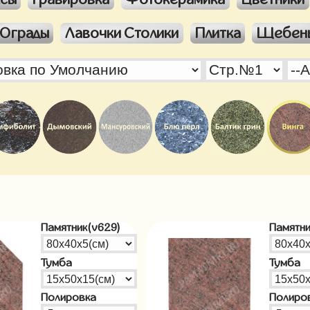
Ограды
Лавочки Столики
Плитка
Щебен
Памятник(v629)
Памятни
Тумба
Тумба
Полировка
Полиро