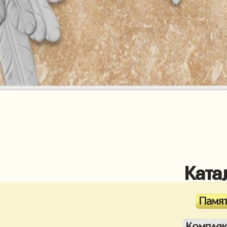
Ката
Памя
Компле