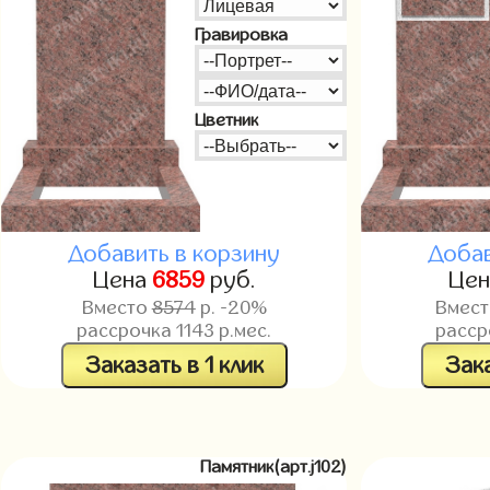
Гравировка
Цветник
Добавить в корзину
Добав
Цена
6859
руб.
Це
Вместо
8574
р. -20%
Вмес
рассрочка
1143
р.мес.
расс
Заказать в 1 клик
Зака
Памятник(арт.j102)