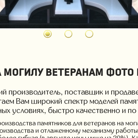
могилу ветеранам фото и
й производитель, поставщик и продаве
гаем Вам широкий спектр моделей памят
ных условиях, быстро качественно и по
изводства памятников для ветеранов на могил
роизводства и отлаженному механизму работы 
более гибкая (в августе цены ниже на 20%). 