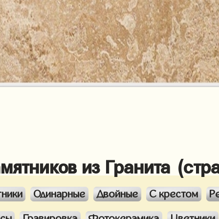
амятников из Гранита (стр
тники
Одинарные
Двойные
С крестом
Р
ксы
Гравировка
Фотокерамика
Цветники