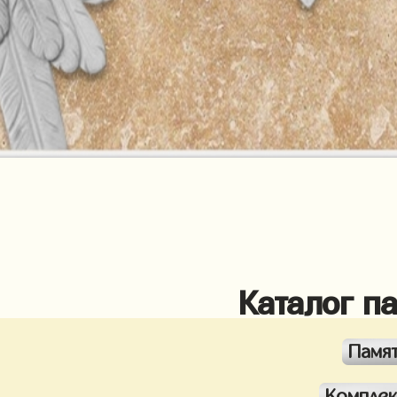
Каталог п
Памя
Компле