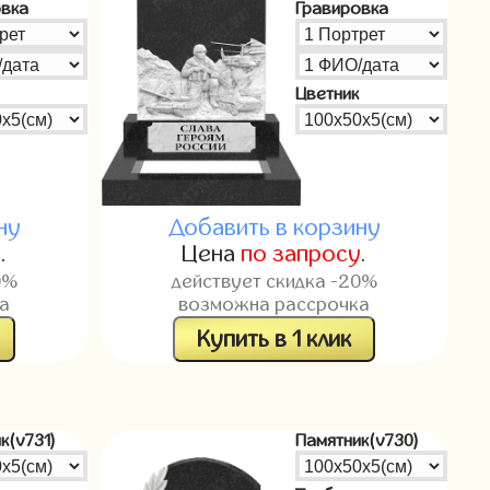
овка
Гравировка
Цветник
ну
Добавить в корзину
у
.
Цена
по запросу
.
0%
действует скидка -20%
а
возможна рассрочка
Купить в 1 клик
к(v731)
Памятник(v730)