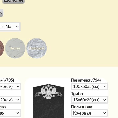
ь
к(v735)
Памятник(v734)
Тумба
вка
Полировка