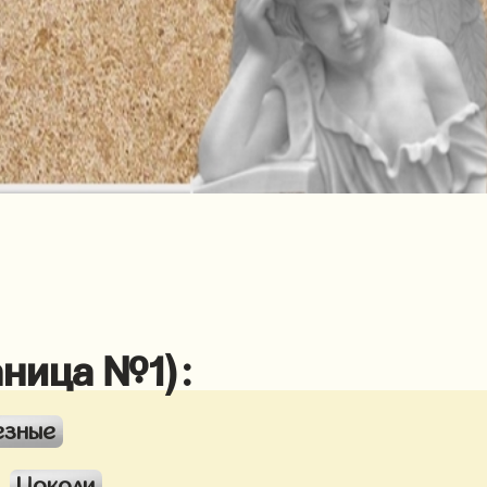
аница №1):
езные
Цоколи