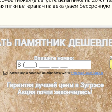
мятники ветеранам на века (даем бессрочную 
АТЬ
ПАМЯТНИК
ДЕШЕВЛ
Впишите номер:
.
Гарантия лучшей цены в Зугрэсе
Акция почти закончилась!