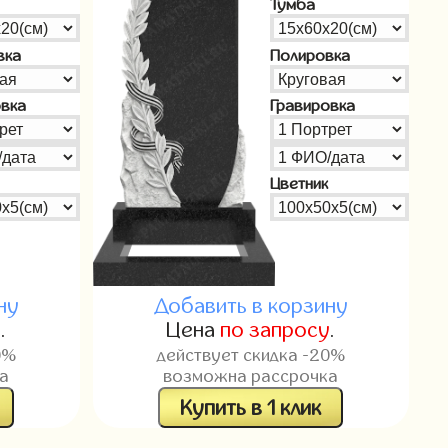
Тумба
вка
Полировка
овка
Гравировка
Цветник
ну
Добавить в корзину
у
.
Цена
по запросу
.
0%
действует скидка -20%
а
возможна рассрочка
Купить в 1 клик