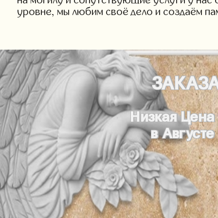
уровне, мы любим своё дело и создаём па
ЗАКАЗ
Низкая Цена
в Августе