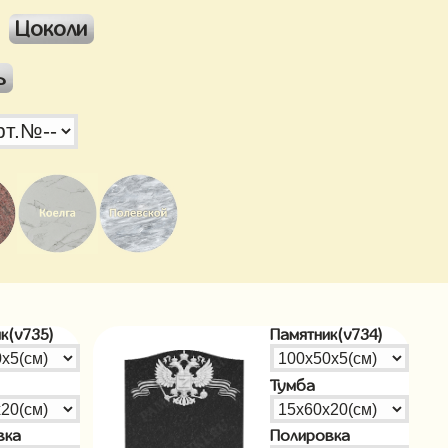
Цоколи
ь
к(v735)
Памятник(v734)
Тумба
вка
Полировка