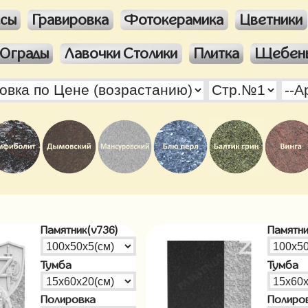
ксы
Гравировка
Фотокерамика
Цветники
Ограды
Лавочки Столики
Плитка
Щебен
Памятник(v736)
Памятни
Тумба
Тумба
Полировка
Полиро