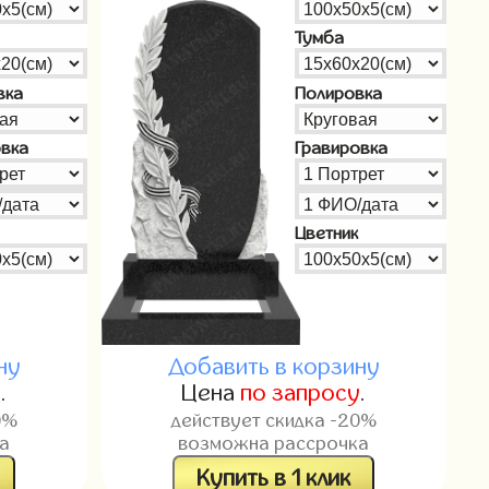
Тумба
вка
Полировка
овка
Гравировка
Цветник
ну
Добавить в корзину
у
.
Цена
по запросу
.
0%
действует скидка -20%
а
возможна рассрочка
Купить в 1 клик