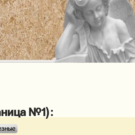
аница №1):
езные