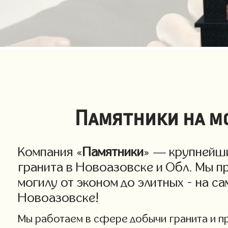
Памятники на мо
Компания «
Памятники
» — крупнейши
гранита в Новоазовске и Обл. Мы п
могилу от эконом до элитных - на с
Новоазовске!
Мы работаем в сфере добычи гранита и про