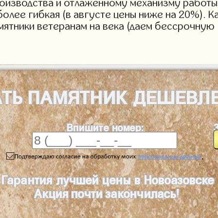
роизводства и отлаженному механизму работы 
более гибкая (в августе цены ниже на 20%). 
мятники ветеранам на века (даем бессрочную 
АТЬ
ПАМЯТНИК
ДЕШЕВЛ
Впишите номер:
.
Гарантия лучшей цены в Новоазовске
Акция почти закончилась!