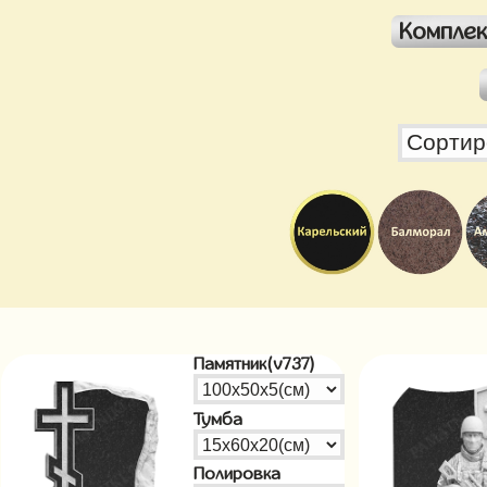
Компле
Памятник(v737)
Тумба
Полировка