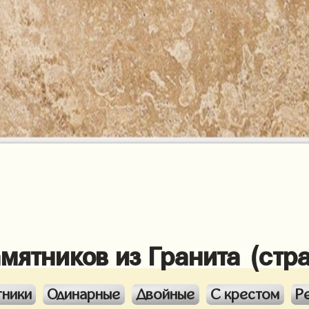
амятников из Гранита (стр
тники
Одинарные
Двойные
С крестом
Р