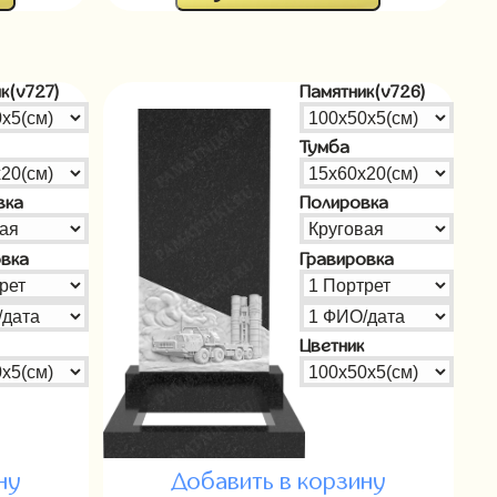
к(v727)
Памятник(v726)
Тумба
вка
Полировка
овка
Гравировка
Цветник
ну
Добавить в корзину