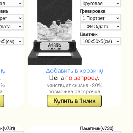
овка
Гравировка
Цветник
ну
Добавить в корзину
у
.
Цена
по запросу
.
0%
действует скидка -20%
а
возможна рассрочка
Купить в 1 клик
к(v731)
Памятник(v730)