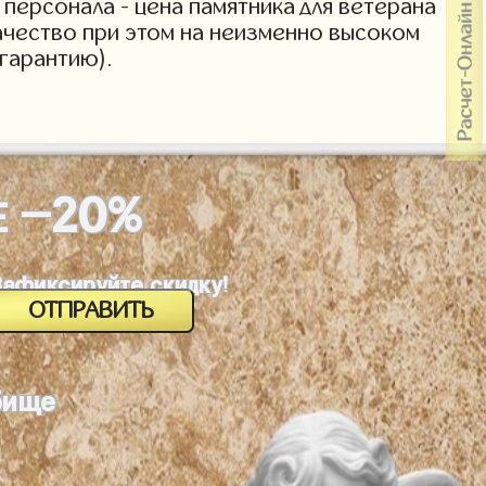
персонала - цена памятника для ветерана
Качество при этом на неизменно высоком
гарантию).
-20%
Е
Зафиксируйте скидку!
бище