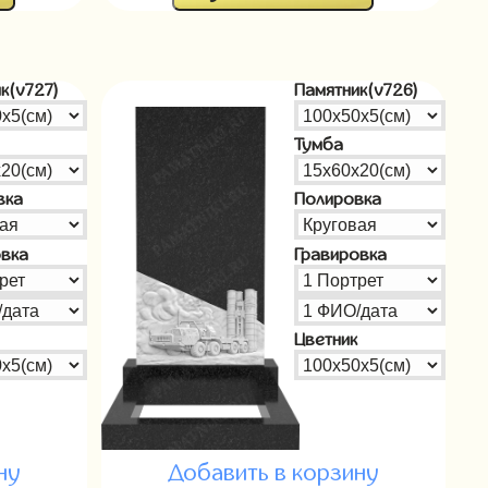
к(v727)
Памятник(v726)
Тумба
вка
Полировка
овка
Гравировка
Цветник
ну
Добавить в корзину