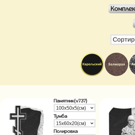
Компле
Памятник(v737)
Тумба
Полировка