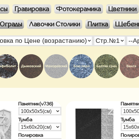
ксы
Гравировка
Фотокерамика
Цветники
Ограды
Лавочки Столики
Плитка
Щебен
Памятник(v736)
Памятни
Тумба
Тумба
Полировка
Полиро