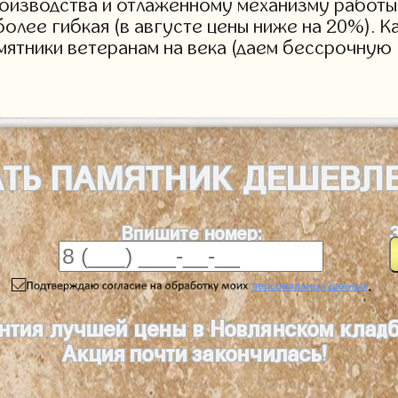
роизводства и отлаженному механизму работы 
более гибкая (в августе цены ниже на 20%). 
мятники ветеранам на века (даем бессрочную 
АТЬ
ПАМЯТНИК
ДЕШЕВЛ
Впишите номер:
.
нтия лучшей цены в Новлянском клад
Акция почти закончилась!