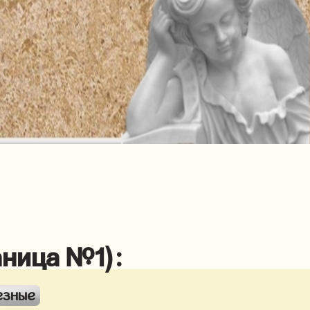
аница №1):
езные