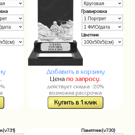
овка
Гравировка
Цветник
ну
Добавить в корзину
у
.
Цена
по запросу
.
0%
действует скидка -20%
а
возможна рассрочка
Купить в 1 клик
к(v731)
Памятник(v730)