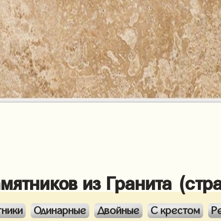
амятников из Гранита (стр
тники
Одинарные
Двойные
С крестом
Р