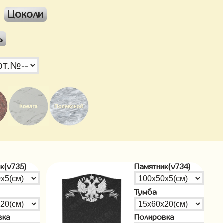
Цоколи
ь
к(v735)
Памятник(v734)
Тумба
вка
Полировка