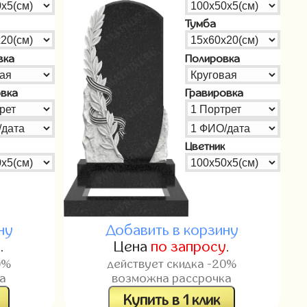
Тумба
вка
Полировка
овка
Гравировка
Цветник
ну
Добавить в корзину
у
.
Цена
по запросу
.
0%
действует скидка -20%
а
возможна рассрочка
Купить в 1 клик