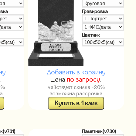
овка
Гравировка
Цветник
ну
Добавить в корзину
у
.
Цена
по запросу
.
0%
действует скидка -20%
а
возможна рассрочка
Купить в 1 клик
к(v731)
Памятник(v730)