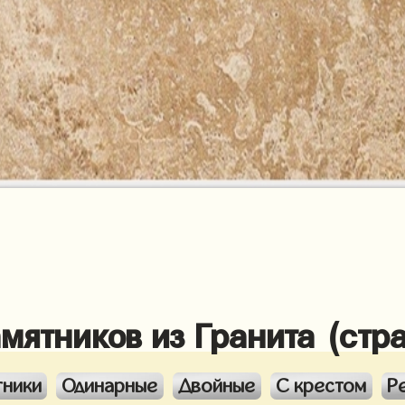
амятников из Гранита (стр
тники
Одинарные
Двойные
С крестом
Р