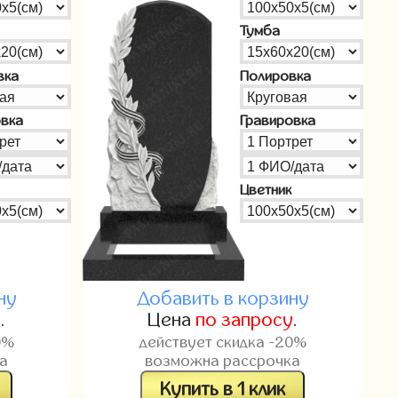
Тумба
вка
Полировка
овка
Гравировка
Цветник
ну
Добавить в корзину
у
.
Цена
по запросу
.
0%
действует скидка -20%
а
возможна рассрочка
Купить в 1 клик