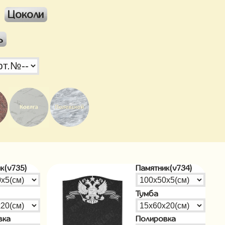
Цоколи
ь
к(v735)
Памятник(v734)
Тумба
вка
Полировка