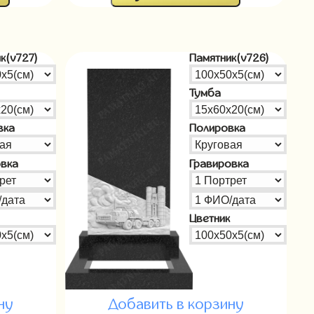
к(v727)
Памятник(v726)
Тумба
вка
Полировка
овка
Гравировка
Цветник
ну
Добавить в корзину