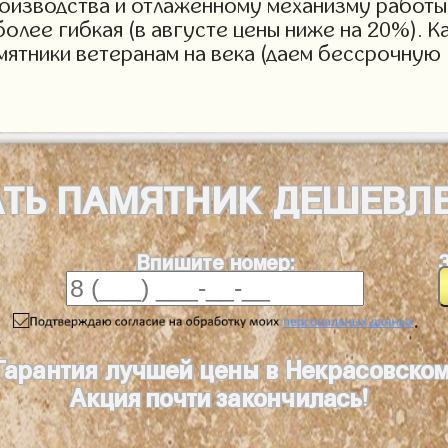
роизводства и отлаженному механизму работы 
более гибкая (в августе цены ниже на 20%). 
мятники ветеранам на века (даем бессрочную 
АТЬ
ПАМЯТНИК
ДЕШЕВЛ
Впишите номер:
.
Гарантия лучшей цены в Некрасовско
Акция почти закончилась!