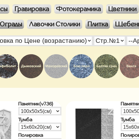
ксы
Гравировка
Фотокерамика
Цветники
Ограды
Лавочки Столики
Плитка
Щебен
Памятник(v736)
Памятни
Тумба
Тумба
Полировка
Полиро