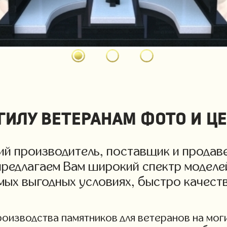
илу ветеранам фото и це
й производитель, поставщик и продаве
предлагаем Вам широкий спектр моделей
амых выгодных условиях, быстро качест
изводства памятников для ветеранов на могил