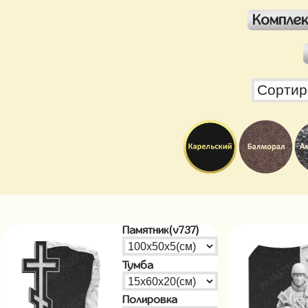
Компле
Памятник(v737)
Тумба
Полировка