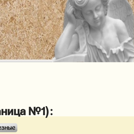
аница №1):
езные