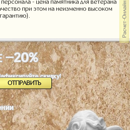
персонала - цена памятника для ветерана
Качество при этом на неизменно высоком
гарантию).
-20%
Е
Зафиксируйте скидку!
ении