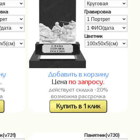
овка
Гравировка
Цветник
ну
Добавить в корзину
у
.
Цена
по запросу
.
0%
действует скидка -20%
а
возможна рассрочка
Купить в 1 клик
к(v731)
Памятник(v730)