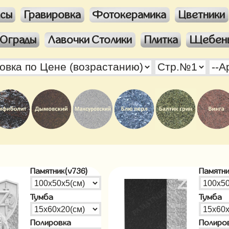
ксы
Гравировка
Фотокерамика
Цветники
Ограды
Лавочки Столики
Плитка
Щебен
Памятник(v736)
Памятни
Тумба
Тумба
Полировка
Полиро