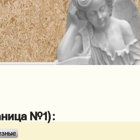
аница №1):
езные