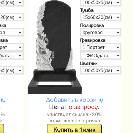
Тумба
вка
Полировка
овка
Гравировка
Цветник
ну
Добавить в корзину
у
.
Цена
по запросу
.
0%
действует скидка -20%
а
возможна рассрочка
Купить в 1 клик