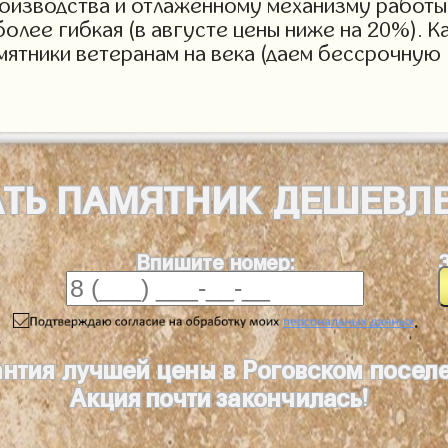
роизводства и отлаженному механизму работы 
более гибкая (в августе цены ниже на 20%). 
мятники ветеранам на века (даем бессрочную 
АТЬ
ПАМЯТНИК
ДЕШЕВЛ
Впишите номер:
.
антия лучшей цены в Роговском посел
Акция почти закончилась!