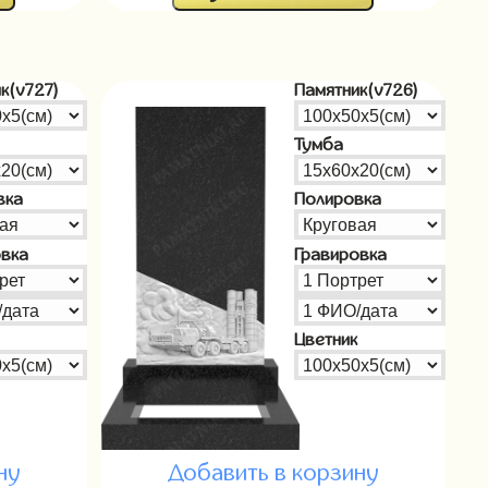
к(v727)
Памятник(v726)
Тумба
вка
Полировка
овка
Гравировка
Цветник
ну
Добавить в корзину