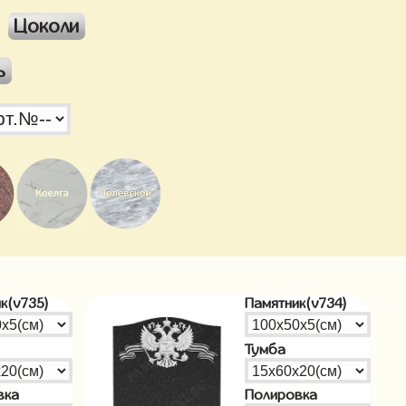
Цоколи
ь
к(v735)
Памятник(v734)
Тумба
вка
Полировка