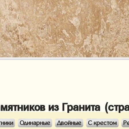
амятников из Гранита (стр
тники
Одинарные
Двойные
С крестом
Р