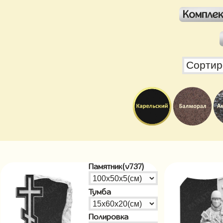
Компле
Памятник(v737)
Тумба
Полировка