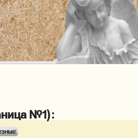
аница №1):
езные