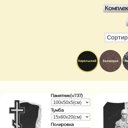
Компле
Памятник(v737)
Тумба
Полировка