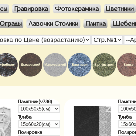
ксы
Гравировка
Фотокерамика
Цветники
Ограды
Лавочки Столики
Плитка
Щебен
Памятник(v736)
Памятни
Тумба
Тумба
Полировка
Полиро