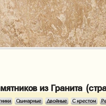
амятников из Гранита (стр
тники
Одинарные
Двойные
С крестом
Р