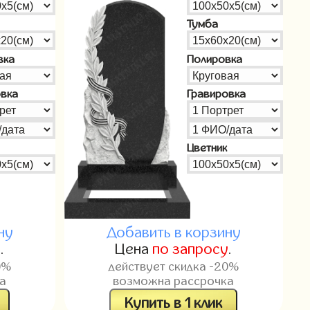
Тумба
вка
Полировка
овка
Гравировка
Цветник
ну
Добавить в корзину
у
.
Цена
по запросу
.
0%
действует скидка -20%
а
возможна рассрочка
Купить в 1 клик