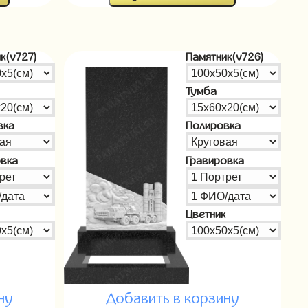
к(v727)
Памятник(v726)
Тумба
вка
Полировка
овка
Гравировка
Цветник
ну
Добавить в корзину