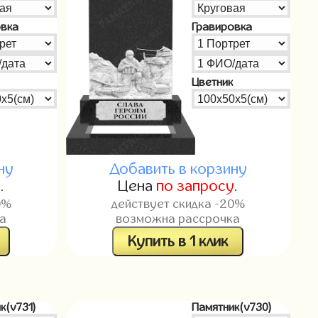
овка
Гравировка
Цветник
ну
Добавить в корзину
у
.
Цена
по запросу
.
0%
действует скидка -20%
а
возможна рассрочка
Купить в 1 клик
к(v731)
Памятник(v730)