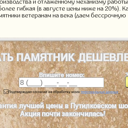
роизводства и отлаженному механизму работы 
более гибкая (в августе цены ниже на 20%). 
мятники ветеранам на века (даем бессрочную 
АТЬ
ПАМЯТНИК
ДЕШЕВЛ
Впишите номер:
.
антия лучшей цены в Путилковском ш
Акция почти закончилась!