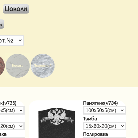
Цоколи
ь
к(v735)
Памятник(v734)
Тумба
вка
Полировка