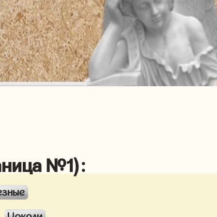
аница №1):
езные
Цоколи