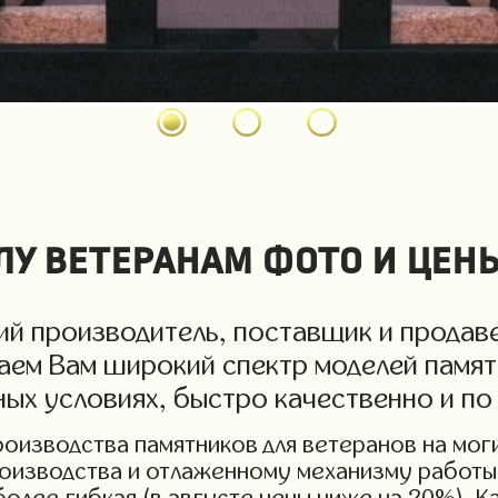
у ветеранам фото и цен
й производитель, поставщик и продаве
гаем Вам широкий спектр моделей памят
дных условиях, быстро качественно и п
изводства памятников для ветеранов на могил
роизводства и отлаженному механизму работы 
более гибкая (в августе цены ниже на 20%). 