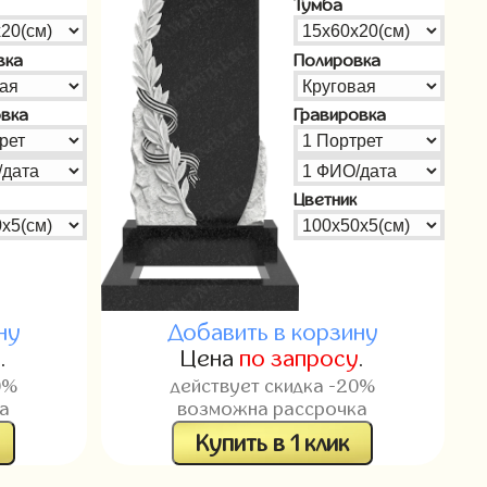
Тумба
вка
Полировка
овка
Гравировка
Цветник
ну
Добавить в корзину
у
.
Цена
по запросу
.
0%
действует скидка -20%
а
возможна рассрочка
Купить в 1 клик