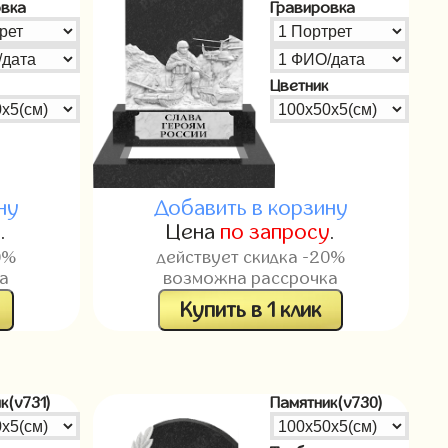
овка
Гравировка
Цветник
ну
Добавить в корзину
у
.
Цена
по запросу
.
0%
действует скидка -20%
а
возможна рассрочка
Купить в 1 клик
к(v731)
Памятник(v730)