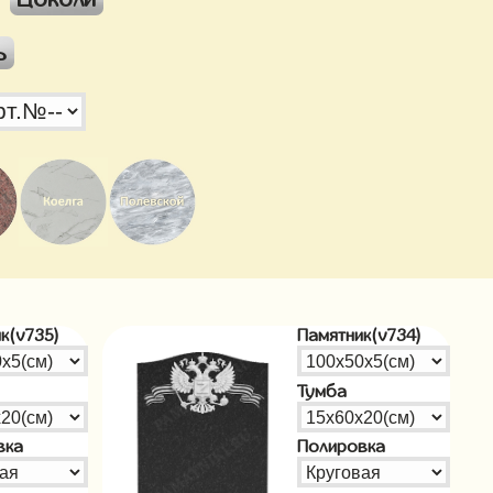
ь
к(v735)
Памятник(v734)
Тумба
вка
Полировка