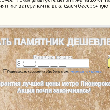
мятники ветеранам на века (даем бессрочную 
АТЬ
ПАМЯТНИК
ДЕШЕВЛ
Впишите номер:
.
арантия лучшей цены метро Пионерск
Акция почти закончилась!