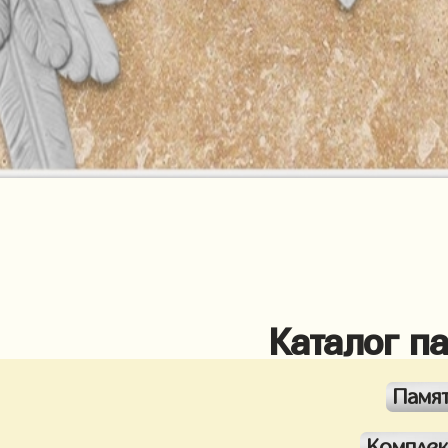
Каталог п
Памя
Компле