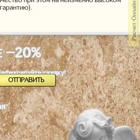
гарантию).
-20%
Е
Зафиксируйте скидку!
ая