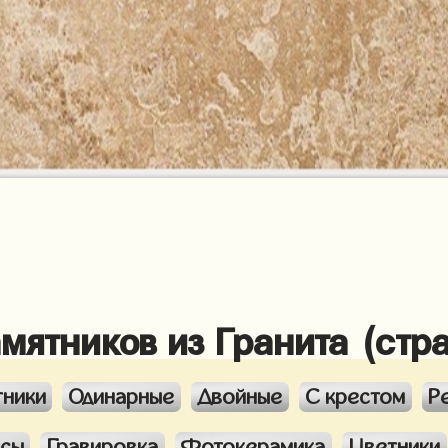
амятников из Гранита (стр
тники
Одинарные
Двойные
С крестом
Р
ксы
Гравировка
Фотокерамика
Цветники