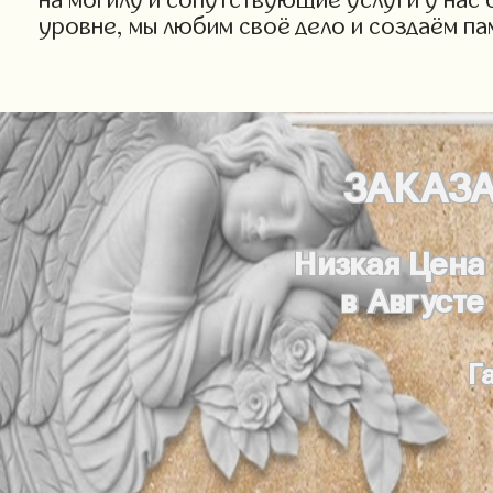
уровне, мы любим своё дело и создаём па
ЗАКАЗ
Низкая Цена
в Августе
Г