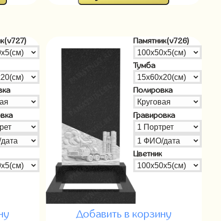
к(v727)
Памятник(v726)
Тумба
вка
Полировка
овка
Гравировка
Цветник
ну
Добавить в корзину