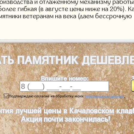
роизводства и отлаженному механизму работы 
более гибкая (в августе цены ниже на 20%). 
мятники ветеранам на века (даем бессрочную 
АТЬ
ПАМЯТНИК
ДЕШЕВЛ
Впишите номер:
.
нтия лучшей цены в Качаловском кла
Акция почти закончилась!