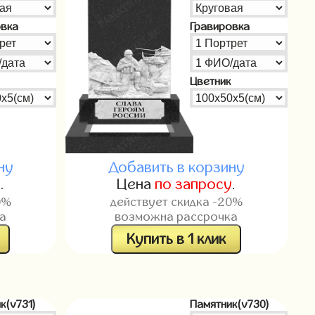
овка
Гравировка
Цветник
ну
Добавить в корзину
у
.
Цена
по запросу
.
0%
действует скидка -20%
а
возможна рассрочка
Купить в 1 клик
к(v731)
Памятник(v730)