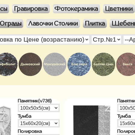
ксы
Гравировка
Фотокерамика
Цветники
Ограды
Лавочки Столики
Плитка
Щебен
Памятник(v736)
Памятни
Тумба
Тумба
Полировка
Полиро