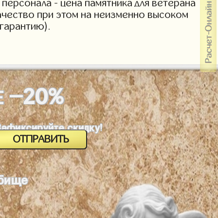
персонала - цена памятника для ветерана
Качество при этом на неизменно высоком
гарантию).
-20%
Е
Зафиксируйте скидку!
дбище