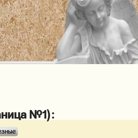
аница №1):
езные