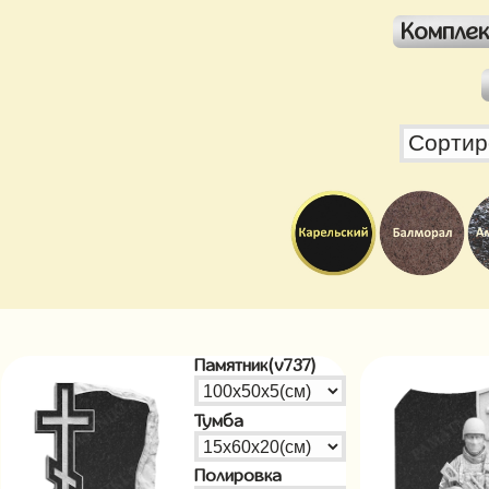
Компле
Памятник(v737)
Тумба
Полировка