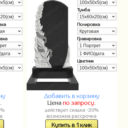
Тумба
вка
Полировка
овка
Гравировка
Цветник
ну
Добавить в корзину
у
.
Цена
по запросу
.
0%
действует скидка -20%
а
возможна рассрочка
Купить в 1 клик