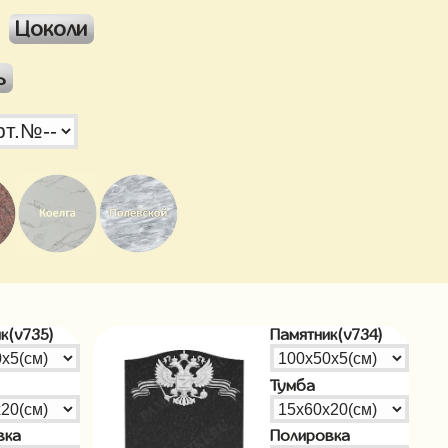
Цоколи
ь
к(v735)
Памятник(v734)
Тумба
вка
Полировка