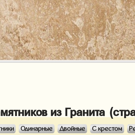
амятников из Гранита (стр
тники
Одинарные
Двойные
С крестом
Р