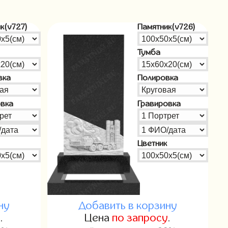
к(v727)
Памятник(v726)
Тумба
вка
Полировка
овка
Гравировка
Цветник
ну
Добавить в корзину
у
.
Цена
по запросу
.