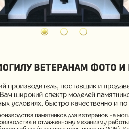
огилу ветеранам фото и
й производитель, поставщик и продаве
 Вам широкий спектр моделей памятнико
ных условиях, быстро качественно и по
изводства памятников для ветеранов на могил
роизводства и отлаженному механизму работы 
более гибкая (в августе цены ниже на 20%). 