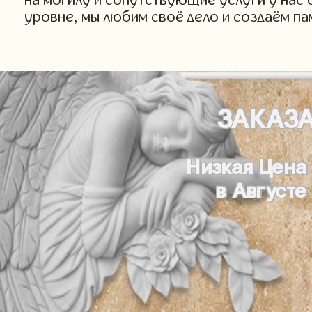
уровне, мы любим своё дело и создаём па
ЗАКАЗ
Низкая Цена
в Августе