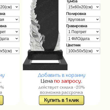
Тумба
вка
Полировка
овка
Гравировка
Цветник
ну
Добавить в корзину
у
.
Цена
по запросу
.
0%
действует скидка -20%
а
возможна рассрочка
Купить в 1 клик