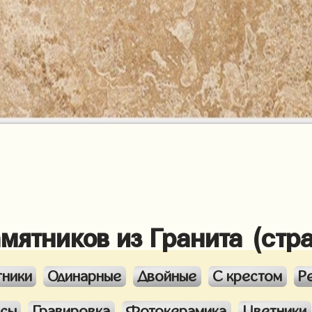
амятников из Гранита (стр
тники
Одинарные
Двойные
С крестом
Р
ксы
Гравировка
Фотокерамика
Цветники