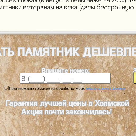
мятники ветеранам на века (даем бессрочную 
АТЬ
ПАМЯТНИК
ДЕШЕВЛ
Впишите номер:
.
Гарантия лучшей цены в Холмской
Акция почти закончилась!