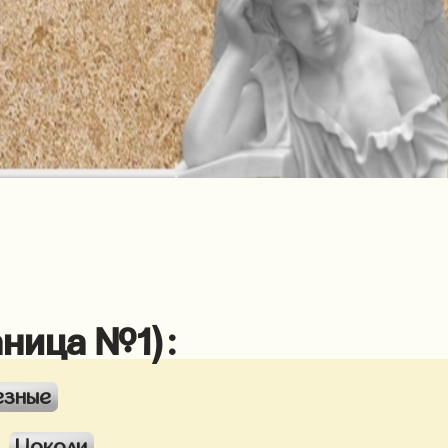
аница №1):
езные
Цоколи