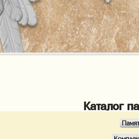
Каталог п
Памя
Компле