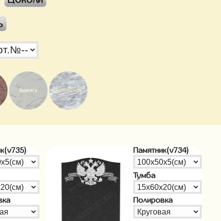
ь
к(v735)
Памятник(v734)
Тумба
вка
Полировка