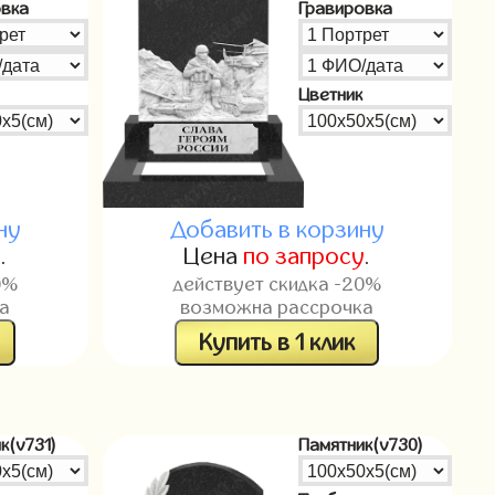
овка
Гравировка
Цветник
ну
Добавить в корзину
у
.
Цена
по запросу
.
0%
действует скидка -20%
а
возможна рассрочка
Купить в 1 клик
к(v731)
Памятник(v730)