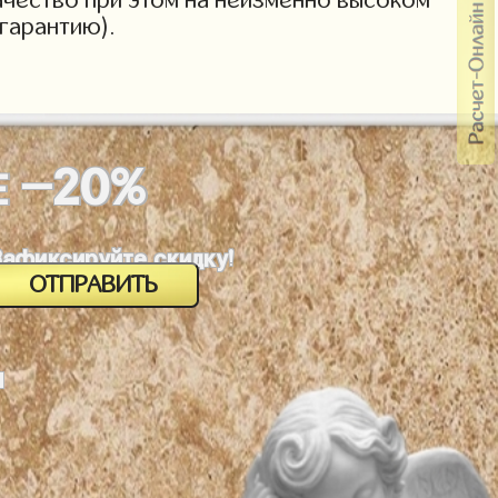
гарантию).
-20%
Е
Зафиксируйте скидку!
м