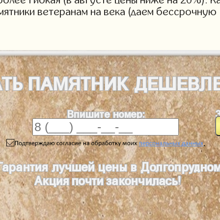
мятники ветеранам на века (даем бессрочную 
АТЬ
ПАМЯТНИК
ДЕШЕВЛ
Впишите номер:
.
Гарантия лучшей цены в Долгопрудно
Акция почти закончилась!