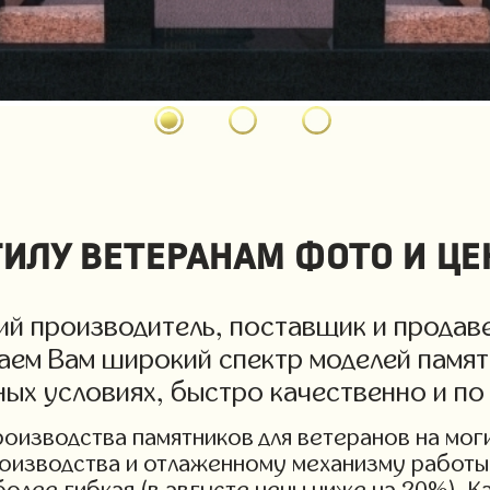
илу ветеранам фото и ц
й производитель, поставщик и продаве
гаем Вам широкий спектр моделей памят
дных условиях, быстро качественно и п
изводства памятников для ветеранов на могил
роизводства и отлаженному механизму работы 
более гибкая (в августе цены ниже на 20%). 