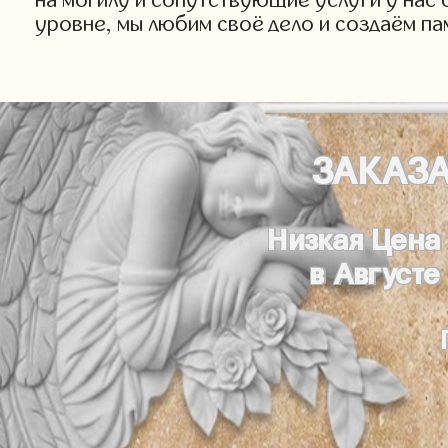
уровне, мы любим своё дело и создаём па
ЗАКАЗ
Низкая Цена
в Августе