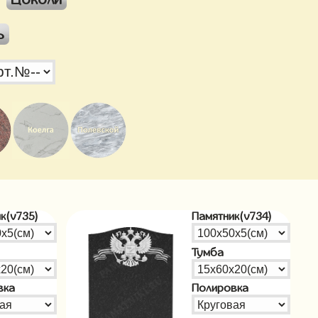
ь
к(v735)
Памятник(v734)
Тумба
вка
Полировка