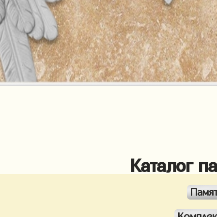
Каталог п
Памя
Компле