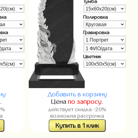
Тумба
вка
Полировка
овка
Гравировка
Цветник
ну
Добавить в корзину
у
.
Цена
по запросу
.
0%
действует скидка -20%
а
возможна рассрочка
Купить в 1 клик