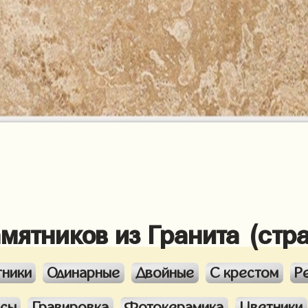
амятников из Гранита (стр
тники
Одинарные
Двойные
С крестом
Р
ксы
Гравировка
Фотокерамика
Цветники