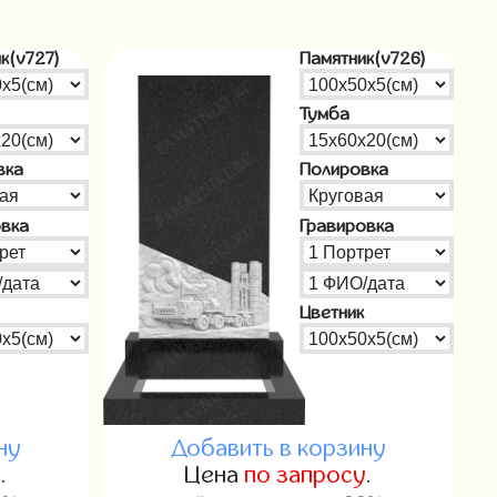
к(v727)
Памятник(v726)
Тумба
вка
Полировка
овка
Гравировка
Цветник
ну
Добавить в корзину
у
.
Цена
по запросу
.