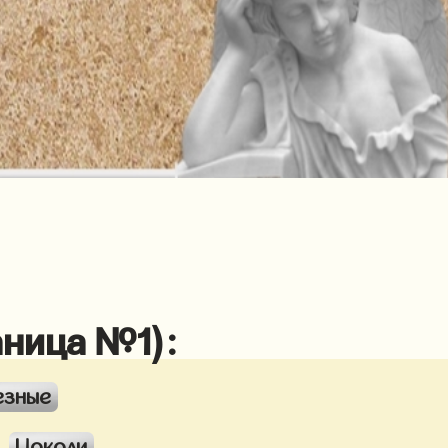
аница №1):
езные
Цоколи