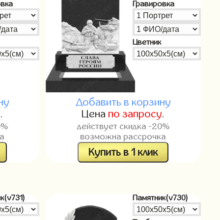
овка
Гравировка
Цветник
ну
Добавить в корзину
у
.
Цена
по запросу
.
0%
действует скидка -20%
а
возможна рассрочка
Купить в 1 клик
к(v731)
Памятник(v730)