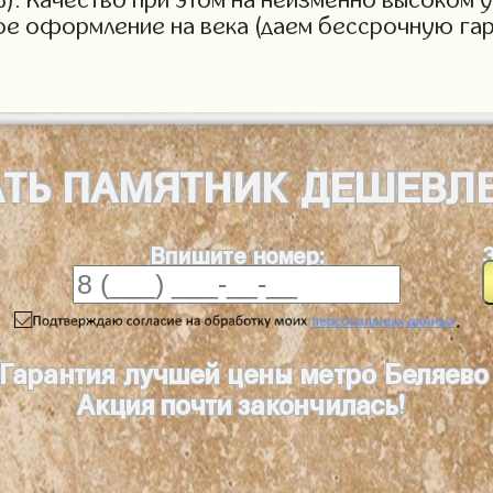
ое оформление на века (даем бессрочную гар
АТЬ
ПАМЯТНИК
ДЕШЕВЛ
Впишите номер:
.
Гарантия лучшей цены метро Беляево
Акция почти закончилась!