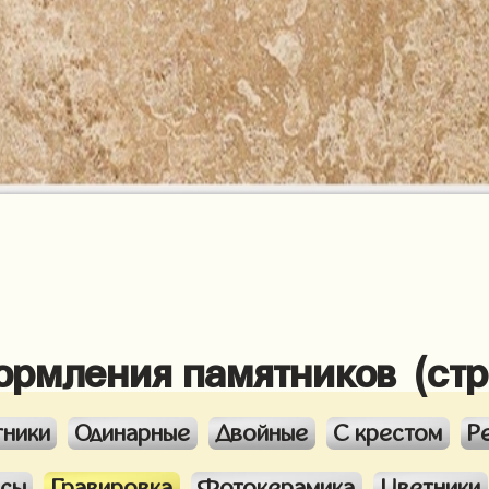
ормления памятников (ст
тники
Одинарные
Двойные
С крестом
Р
ксы
Гравировка
Фотокерамика
Цветники