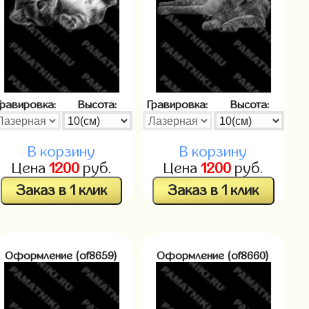
Гравировка:
Высота:
Гравировка:
Высота:
В корзину
В корзину
Цена
1200
руб.
Цена
1200
руб.
Заказ в 1 клик
Заказ в 1 клик
Оформление (of8659)
Оформление (of8660)