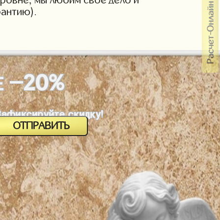
антию).
-20%
Е
Зафиксируйте скидку!