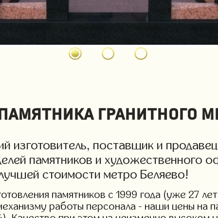
памятника гранитного ме
й изготовитель, поставщик и продавец
делей памятников и художественного о
 лучшей стоимости метро Беляево!
товления памятников с 1999 года (уже 27 лет
 механизму работы персонала - наши цены на
%). Качество при этом на неизменно высоком 