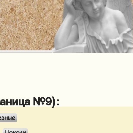
раница №9):
езные
Цоколи