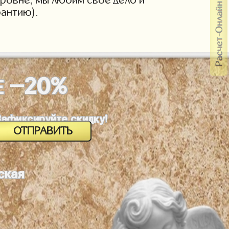
антию).
-20%
Е
Зафиксируйте скидку!
ская