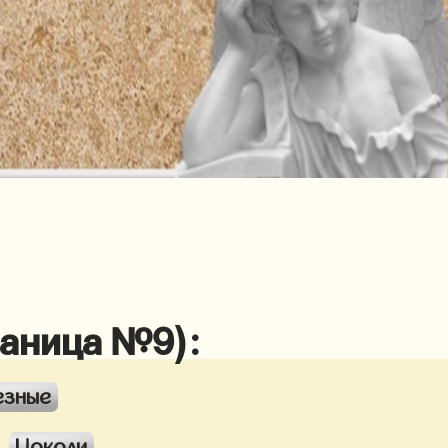
раница №9):
езные
Цоколи