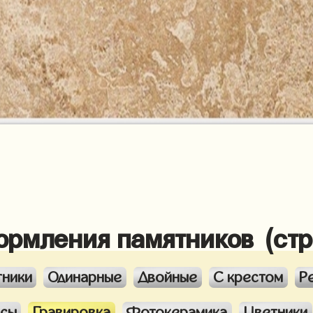
ормления памятников (ст
тники
Одинарные
Двойные
С крестом
Р
ксы
Гравировка
Фотокерамика
Цветники