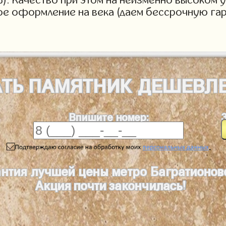
ое оформление на века (даем бессрочную гар
АТЬ
ПАМЯТНИК
ДЕШЕВЛ
Впишите номер:
.
антия лучшей цены метро Багратионов
Акция почти закончилась!