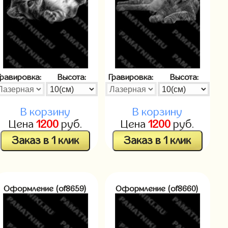
Гравировка:
Высота:
Гравировка:
Высота:
В корзину
В корзину
Цена
1200
руб.
Цена
1200
руб.
Заказ в 1 клик
Заказ в 1 клик
Оформление (of8659)
Оформление (of8660)