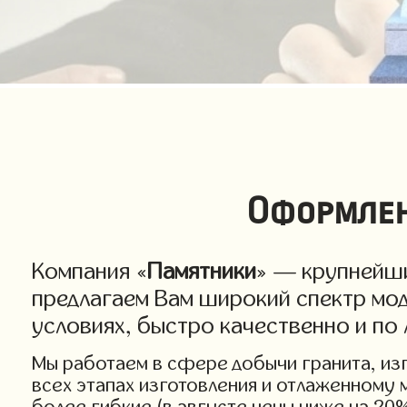
Оформлен
Компания «
Памятники
» — крупнейши
предлагаем Вам широкий спектр мо
условиях, быстро качественно и по
Мы работаем в сфере добычи гранита, изго
всех этапах изготовления и отлаженному
более гибкие (в августе цены ниже на 20