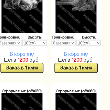
Гравировка:
Высота:
Гравировка:
Высота:
В корзину
В корзину
Цена
1200
руб.
Цена
1200
руб.
Заказ в 1 клик
Заказ в 1 клик
Оформление (of8659)
Оформление (of8660)