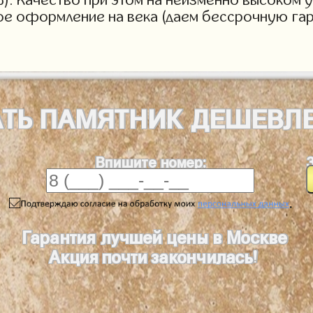
ое оформление на века (даем бессрочную гар
АТЬ
ПАМЯТНИК
ДЕШЕВЛ
Впишите номер:
.
Гарантия лучшей цены в Москве
Акция почти закончилась!