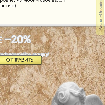
антию).
-20%
Е
Зафиксируйте скидку!