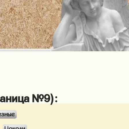
раница №9):
езные
Цоколи