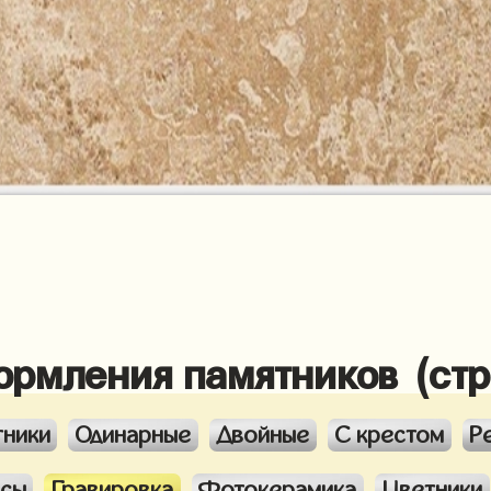
ормления памятников (ст
тники
Одинарные
Двойные
С крестом
Р
ксы
Гравировка
Фотокерамика
Цветники