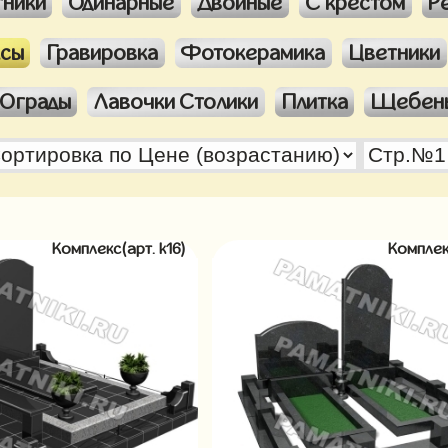
тники
Одинарные
Двойные
С крестом
Р
ксы
Гравировка
Фотокерамика
Цветники
Ограды
Лавочки Столики
Плитка
Щебен
Комплекс(арт. k16)
Комплек