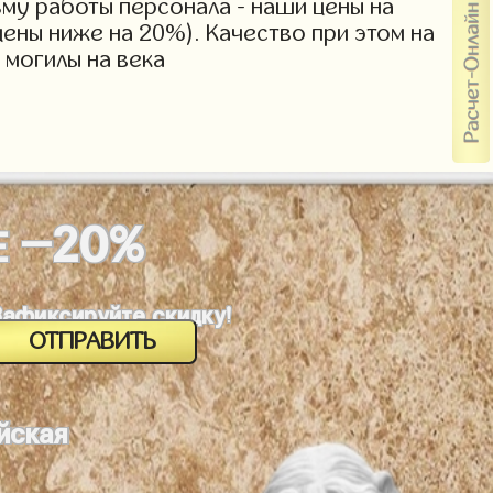
зму работы персонала - наши цены на
ены ниже на 20%). Качество при этом на
 могилы на века
-20%
Е
Зафиксируйте скидку!
йская