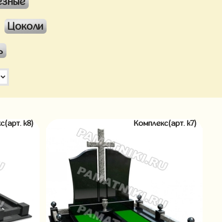
езные
Цоколи
ь
с(арт. k8)
Комплекс(арт. k7)