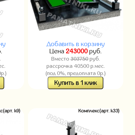
ну
Добавить в корзину
.
Цена
243000
руб.
.
Вместо
303750
руб.
ес.
рассрочка 40500 р.мес.
р.)
(под 0%, предоплата 0р.)
Купить в 1 клик
с(арт. k9)
Комплекс(арт. k33)