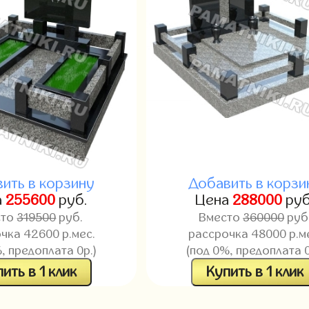
ить в корзину
Добавить в корзи
а
255600
руб.
Цена
288000
руб
сто
319500
руб.
Вместо
360000
руб
чка 42600 р.мес.
рассрочка 48000 р.м
, предоплата 0р.)
(под 0%, предоплата 0
ить в 1 клик
Купить в 1 клик