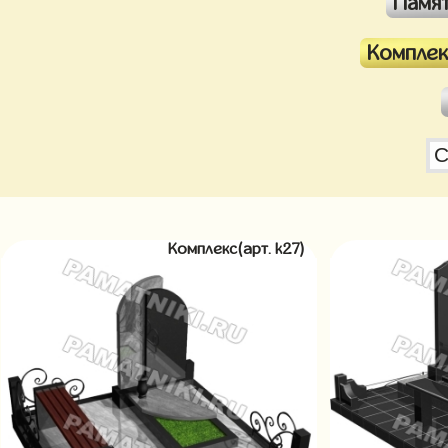
Памя
Компле
Комплекс(арт. k27)