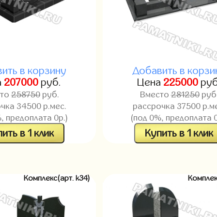
ить в корзину
Добавить в корзи
а
207000
руб.
Цена
225000
руб
сто
258750
руб.
Вместо
281250
руб
чка 34500 р.мес.
рассрочка 37500 р.м
, предоплата 0р.)
(под 0%, предоплата 0
ить в 1 клик
Купить в 1 клик
Комплекс(арт. k34)
Комплек