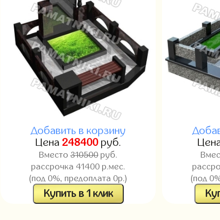
Добавить в корзину
Добав
Цена
248400
руб.
Цен
Вместо
310500
руб.
Вме
рассрочка 41400 р.мес.
рассро
(под 0%, предоплата 0р.)
(под 0%
Купить в 1 клик
Куп