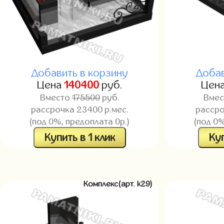
Добавить в корзину
Добав
Цена
140400
руб.
Цен
Вместо
175500
руб.
Вме
рассрочка 23400 р.мес.
рассро
(под 0%, предоплата 0р.)
(под 0%
Купить в 1 клик
Куп
Комплекс(арт. k29)