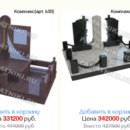
Комплекс(арт. k30)
Комплекс
ить в корзину
Добавить в корзи
а
331200
руб.
Цена
342000
руб
сто
414000
руб.
Вместо
427500
руб