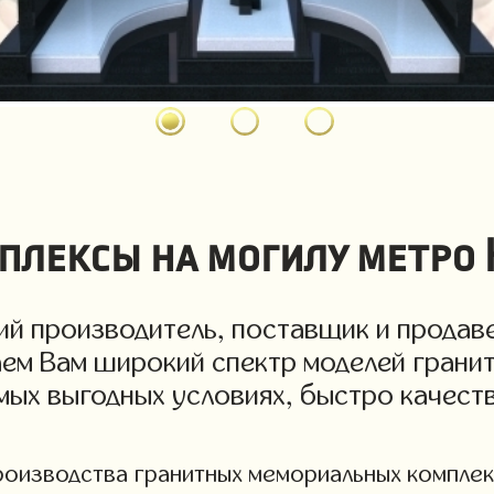
лексы на могилу метро 
й производитель, поставщик и продав
аем Вам широкий спектр моделей грани
амых выгодных условиях, быстро качес
оизводства гранитных мемориальных комплексо