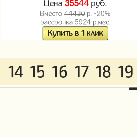
Цена
35544
руб.
Вместо
44430
р. -20%
рассрочка
5924
р.мес.
Купить в 1 клик
3
14
15
16
17
18
19