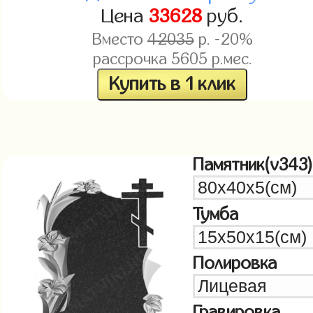
Цена
33628
руб.
Вместо
42035
р. -20%
рассрочка
5605
р.мес.
Купить в 1 клик
Памятник(v343)
Тумба
Полировка
Гравировка