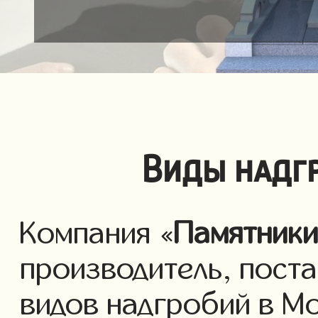
Виды надг
Компания «
Памятник
производитель, пост
видов надгробий в М