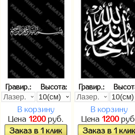
Гравир.:
Высота:
Гравир.:
Высот
В корзину
В корзину
Цена
1200
руб.
Цена
1200
руб
Заказ в 1 клик
Заказ в 1 кли