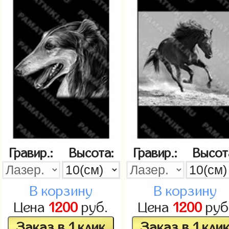
Гравир.:
Высота:
Гравир.:
Высот
В корзину
В корзину
Цена
1200
руб.
Цена
1200
руб
Заказ в 1 клик
Заказ в 1 кли