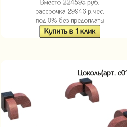
Вместо
224595
руб.
рассрочка
29946
р.мес.
под 0% без предоплаты
Купить в 1 клик
Цоколь(арт. c