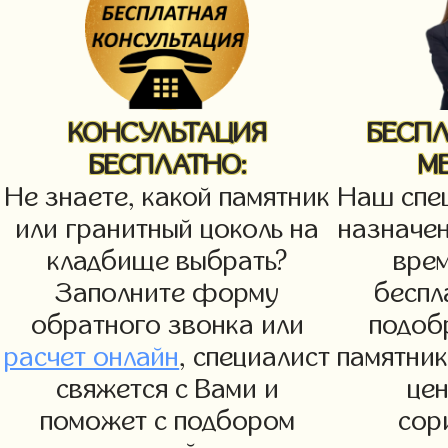
КОНСУЛЬТАЦИЯ
БЕСП
БЕСПЛАТНО:
М
Не знаете, какой памятник
Наш спец
или гранитный цоколь на
назначен
кладбище выбрать?
вре
Заполните форму
беспл
обратного звонка или
подоб
расчет онлайн
, специалист
памятни
свяжется с Вами и
цен
поможет с подбором
сор