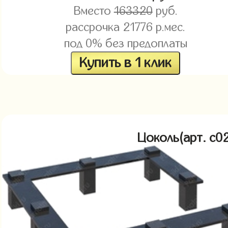
Вместо
163320
руб.
рассрочка
21776
р.мес.
под 0% без предоплаты
Купить в 1 клик
Цоколь(арт. c