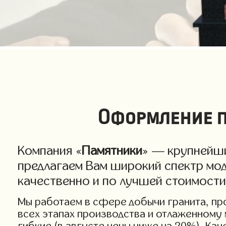
Оформление п
Компания «
Памятники
» — крупнейши
предлагаем Вам широкий спектр мод
качественно и по лучшей стоимости
Мы работаем в сфере добычи гранита, про
всех этапах производства и отлаженному
гибкие (в августе цены ниже на 20%). Ка