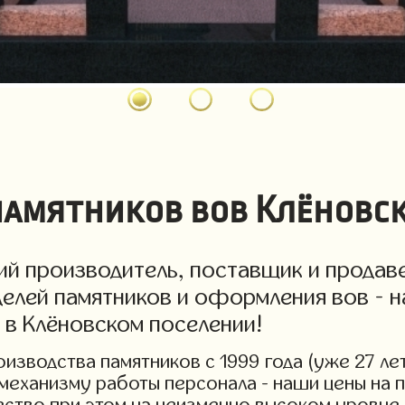
амятников вов Клёновск
й производитель, поставщик и продаве
елей памятников и оформления вов - н
 в Клёновском поселении!
изводства памятников с 1999 года (уже 27 лет
 механизму работы персонала - наши цены на 
чество при этом на неизменно высоком уровне