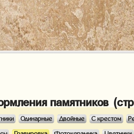
ормления памятников (ст
тники
Одинарные
Двойные
С крестом
Р
ксы
Гравировка
Фотокерамика
Цветники