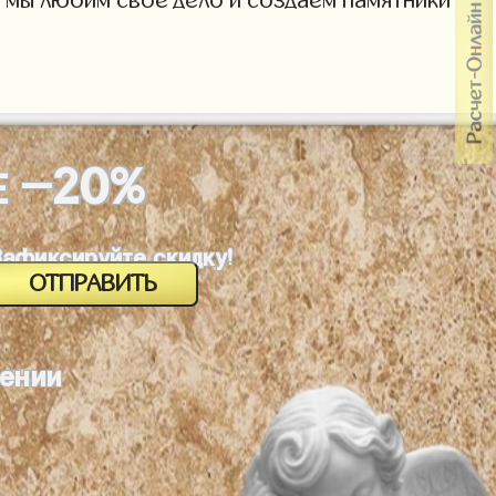
-20%
Е
Зафиксируйте скидку!
лении