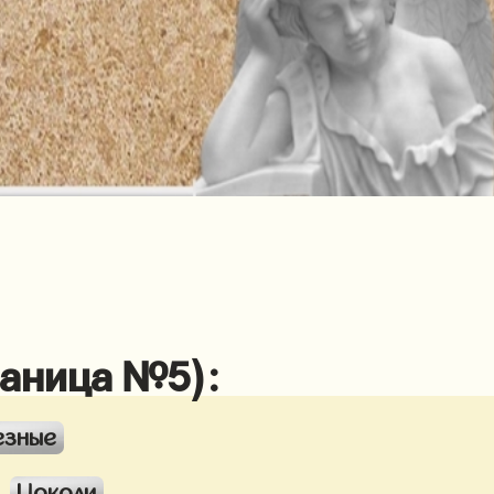
раница №5):
езные
Цоколи