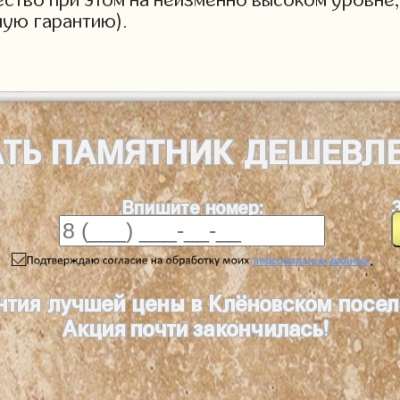
ную гарантию).
АТЬ
ПАМЯТНИК
ДЕШЕВЛ
Впишите номер:
.
нтия лучшей цены в Клёновском посе
Акция почти закончилась!