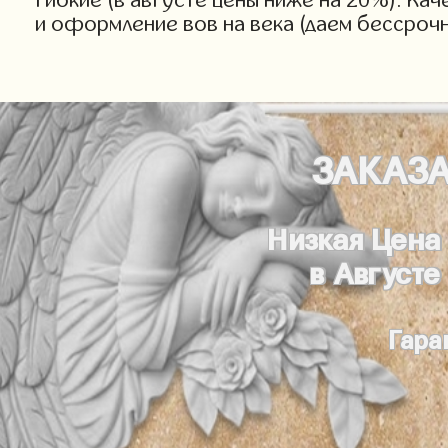
и оформление вов на века (даем бессроч
ЗАКАЗ
Низкая Цена
в Августе
Гара