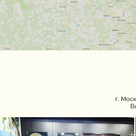
г. Мос
В