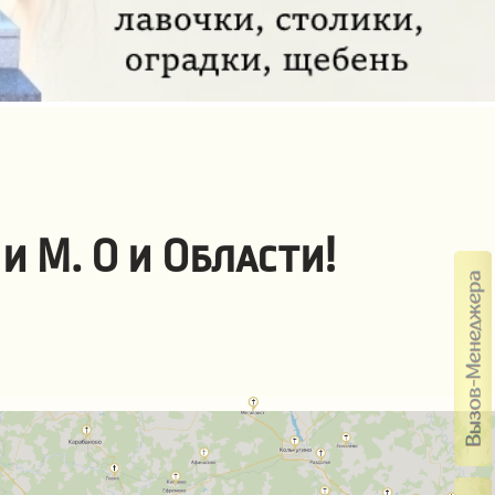
и М. О и Области!