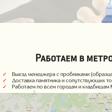
Работаем в метро
✓
Выезд менеджера с пробниками (образца
✓
Доставка памятника и сопутствующих то
✓
Работаем по всем городам и кладбищам М