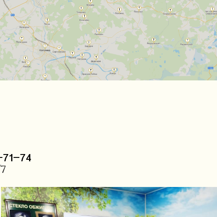
5-71-74
/7