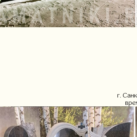
г. Сан
вре