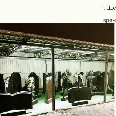
г. Щё
врем