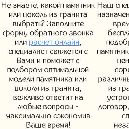
Не знаете, какой памятник
Наш спец
или цоколь из гранита
назначен
выбрать? Заполните
вре
форму обратного звонка
беспл
или
расчет онлайн
,
подоб
специалист свяжется с
памятни
Вами и поможет с
цен
подбором оптимальной
сор
модели памятника или
различн
цоколя из гранита,
из гр
вежливо ответит на
устро
любые вопросы -
договор,
максимально сэкономив
с
Ваше время!
нез