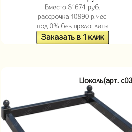
Вместо
81674
руб.
рассрочка
10890
р.мес.
под 0% без предоплаты
Заказать в 1 клик
Цоколь(арт. c