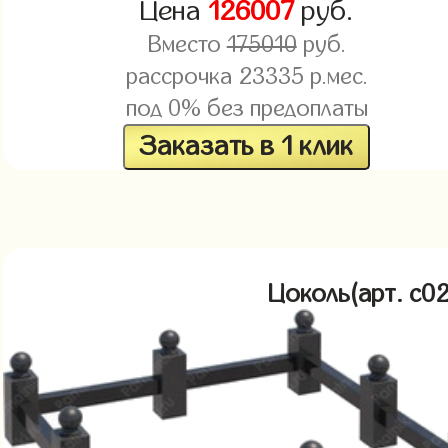
Цена
126007
руб.
Вместо
175010
руб.
рассрочка
23335
р.мес.
под 0% без предоплаты
Заказать в 1 клик
Цоколь(арт. c