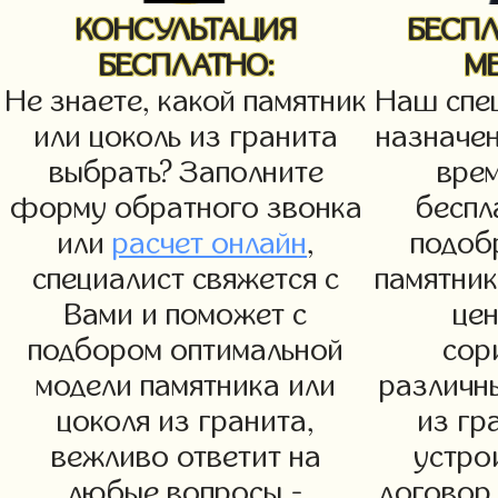
КОНСУЛЬТАЦИЯ
БЕСП
БЕСПЛАТНО:
М
Не знаете, какой памятник
Наш спец
или цоколь из гранита
назначен
выбрать? Заполните
вре
форму обратного звонка
беспл
или
расчет онлайн
,
подоб
специалист свяжется с
памятни
Вами и поможет с
цен
подбором оптимальной
сор
модели памятника или
различн
цоколя из гранита,
из гр
вежливо ответит на
устро
любые вопросы -
договор,