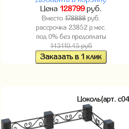
Цена
128799
руб.
Вместо
178888
руб.
рассрочка
23852
р.мес.
под 0% без предоплаты
143110.45 руб
Заказать в 1 клик
Цоколь(арт. c