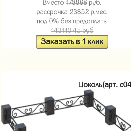
Вместо
178888
руб.
рассрочка
23852
р.мес.
под 0% без предоплаты
143110.45 руб
Заказать в 1 клик
Цоколь(арт. c