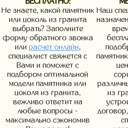
БЕСПЛАТНО:
М
Не знаете, какой памятник
Наш спец
или цоколь из гранита
назначен
выбрать? Заполните
вре
форму обратного звонка
беспл
или
расчет онлайн
,
подоб
специалист свяжется с
памятни
Вами и поможет с
цен
подбором оптимальной
сор
модели памятника или
различн
цоколя из гранита,
из гр
вежливо ответит на
устро
любые вопросы -
договор,
максимально сэкономив
с