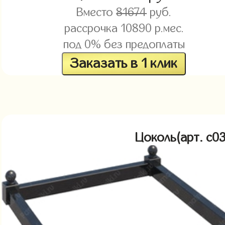
Вместо
81674
руб.
рассрочка
10890
р.мес.
под 0% без предоплаты
Заказать в 1 клик
Цоколь(арт. c