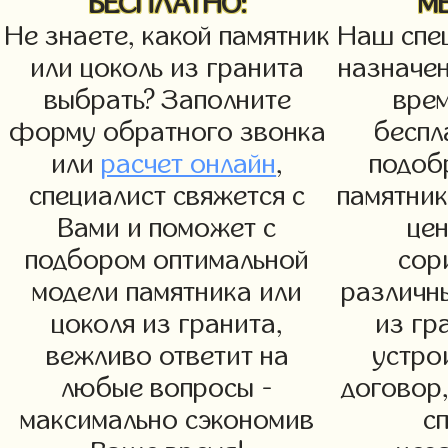
БЕСПЛАТНО:
М
Не знаете, какой памятник
Наш спец
или цоколь из гранита
назначен
выбрать? Заполните
вре
форму обратного звонка
беспл
или
расчет онлайн
,
подоб
специалист свяжется с
памятни
Вами и поможет с
цен
подбором оптимальной
сор
модели памятника или
различн
цоколя из гранита,
из гр
вежливо ответит на
устро
любые вопросы -
договор,
максимально сэкономив
с