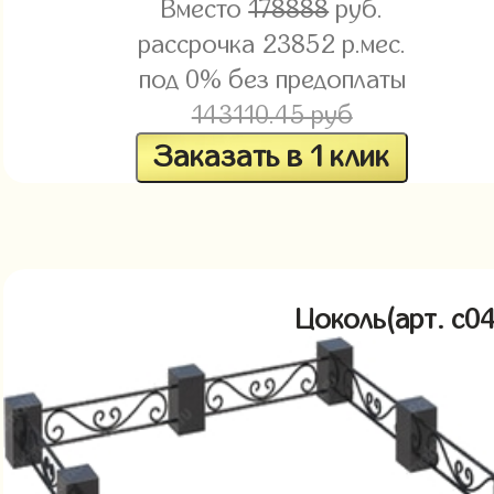
Вместо
178888
руб.
рассрочка
23852
р.мес.
под 0% без предоплаты
143110.45 руб
Заказать в 1 клик
Цоколь(арт. c