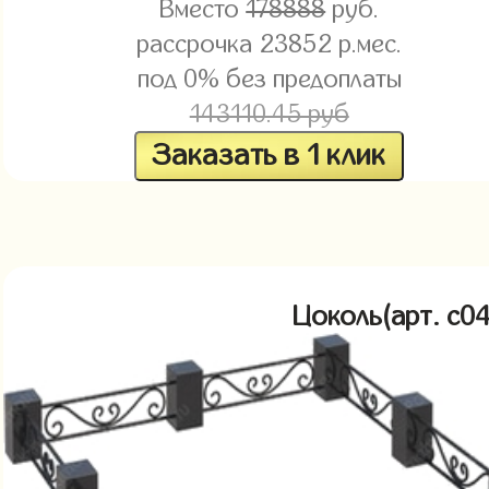
Вместо
178888
руб.
рассрочка
23852
р.мес.
под 0% без предоплаты
143110.45 руб
Заказать в 1 клик
Цоколь(арт. c