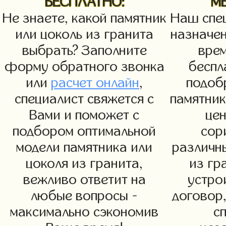
БЕСПЛАТНО:
М
Не знаете, какой памятник
Наш спец
или цоколь из гранита
назначен
выбрать? Заполните
вре
форму обратного звонка
беспл
или
расчет онлайн
,
подоб
специалист свяжется с
памятни
Вами и поможет с
цен
подбором оптимальной
сор
модели памятника или
различн
цоколя из гранита,
из гр
вежливо ответит на
устро
любые вопросы -
договор,
максимально сэкономив
с