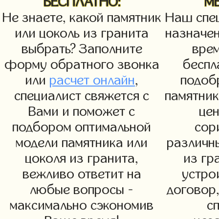
БЕСПЛАТНО:
М
Не знаете, какой памятник
Наш спец
или цоколь из гранита
назначен
выбрать? Заполните
вре
форму обратного звонка
беспл
или
расчет онлайн
,
подоб
специалист свяжется с
памятни
Вами и поможет с
цен
подбором оптимальной
сор
модели памятника или
различн
цоколя из гранита,
из гр
вежливо ответит на
устро
любые вопросы -
договор,
максимально сэкономив
с