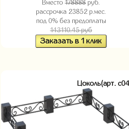
Вместо
178888
руб.
рассрочка
23852
р.мес.
под 0% без предоплаты
143110.45 руб
Заказать в 1 клик
Цоколь(арт. c