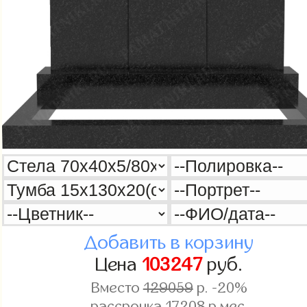
Добавить в корзину
Цена
103247
руб.
Вместо
129059
р. -20%
рассрочка
17208
р.мес.