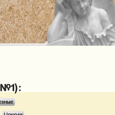
 №1):
езные
Цоколи