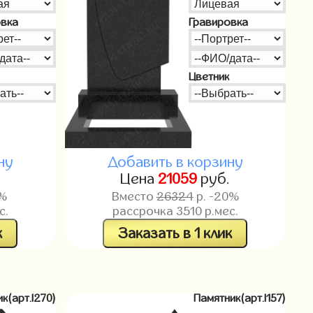
овка
Гравировка
Цветник
ну
Добавить в корзину
Цена
21059
руб.
0%
Вместо
26324
р. -20%
с.
рассрочка
3510
р.мес.
к
Заказать в 1 клик
к(арт.l270)
Памятник(арт.l157)