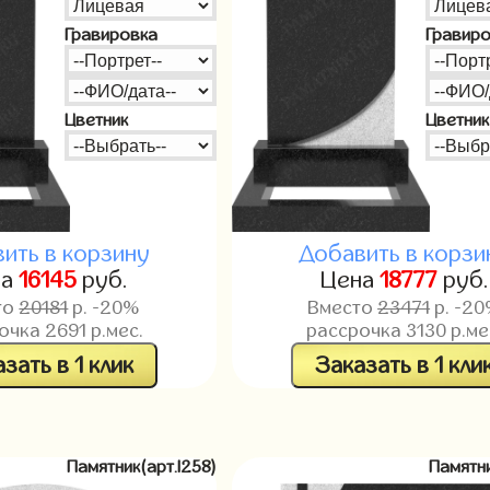
Гравировка
Гравир
Цветник
Цветник
ить в корзину
Добавить в корзи
на
16145
руб.
Цена
18777
руб.
то
20181
р. -20%
Вместо
23471
р. -2
рочка
2691
р.мес.
рассрочка
3130
р.ме
зать в 1 клик
Заказать в 1 кли
Памятник(арт.l258)
Памятни