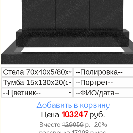
Добавить в корзину
Цена
103247
руб.
Вместо
129059
р. -20%
рассрочка
17208
р.мес.