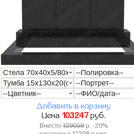
Добавить в корзину
Цена
103247
руб.
Вместо
129059
р. -20%
рассрочка
17208
р.мес.