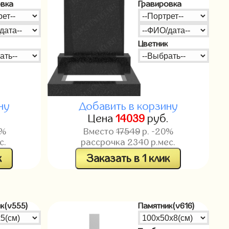
овка
Гравировка
Цветник
ну
Добавить в корзину
Цена
14039
руб.
0%
Вместо
17549
р. -20%
с.
рассрочка
2340
р.мес.
к
Заказать в 1 клик
к(v555)
Памятник(v616)