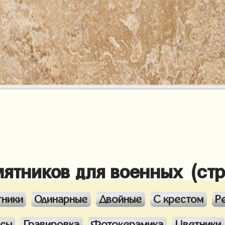
мятников для военных (ст
тники
Одинарные
Двойные
С крестом
Р
ксы
Гравировка
Фотокерамика
Цветники