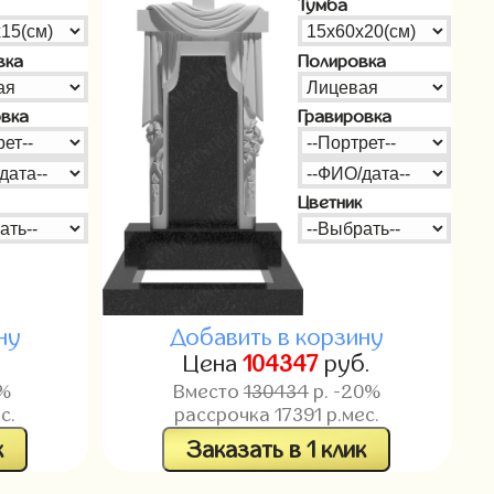
Тумба
вка
Полировка
овка
Гравировка
Цветник
ну
Добавить в корзину
.
Цена
104347
руб.
0%
Вместо
130434
р. -20%
с.
рассрочка
17391
р.мес.
к
Заказать в 1 клик