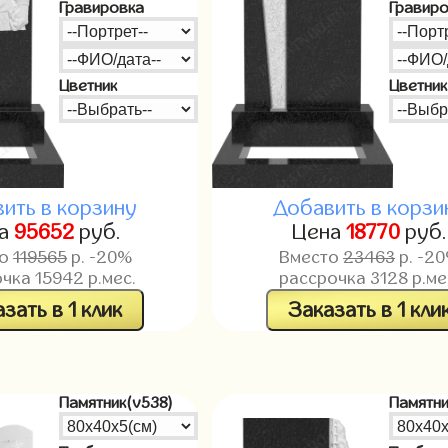
Гравировка
Гравир
Цветник
Цветник
ить в корзину
Добавить в корзи
на
95652
руб.
Цена
18770
руб.
то
119565
р. -20%
Вместо
23463
р. -2
очка
15942
р.мес.
рассрочка
3128
р.ме
зать в 1 клик
Заказать в 1 кли
Памятник(v538)
Памятни