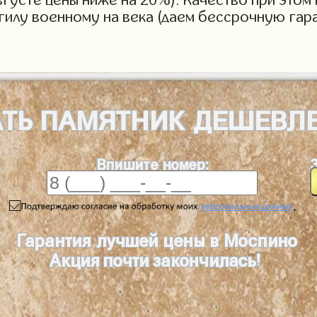
огилу военному на века (даем бессрочную гар
АТЬ
ПАМЯТНИК
ДЕШЕВЛ
Впишите номер:
.
Гарантия лучшей цены в Моспино
Акция почти закончилась!