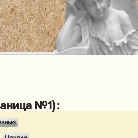
раница №1):
езные
Цоколи