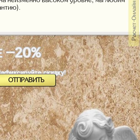
антию).
-20%
Е
Зафиксируйте скидку!