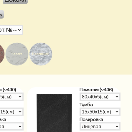
ь
к(v440)
Памятник(v446)
Тумба
вка
Полировка