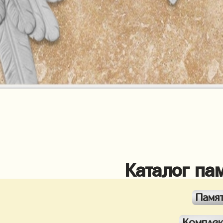
Каталог па
Памя
Компле