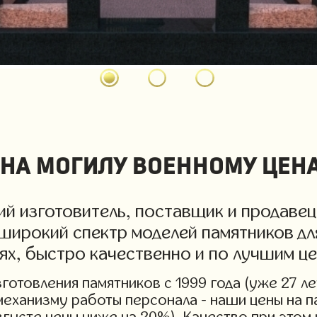
на могилу военному цен
й изготовитель, поставщик и продавец
широкий спектр моделей памятников для
иях, быстро качественно и по лучшим ц
отовления памятников с 1999 года (уже 27 ле
механизму работы персонала - наши цены на п
вгусте цены ниже на 20%). Качество при этом