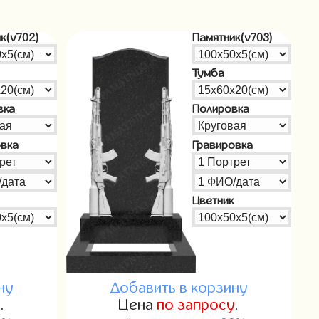
к(v702)
Памятник(v703)
Тумба
вка
Полировка
овка
Гравировка
Цветник
ну
Добавить в корзину
у
.
Цена
по запросу
.