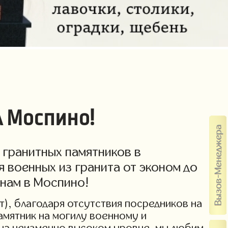
а Моспино!
 гранитных памятников в
 военных из гранита от эконом до
енам в Моспино!
т), благодаря отсутствия посредников на
амятник на могилу военному и
 на неизменно высоком уровне, мы любим