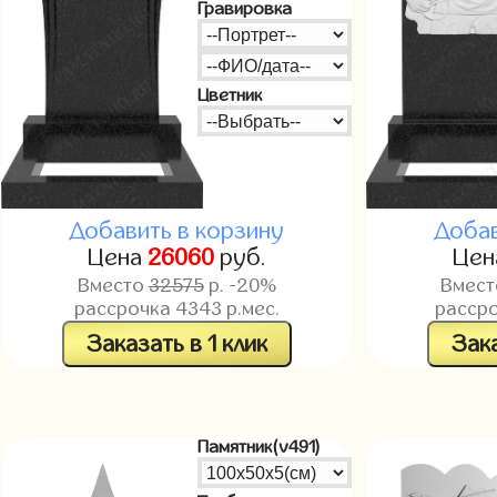
Гравировка
Цветник
Добавить в корзину
Добав
Цена
26060
руб.
Це
Вместо
32575
р. -20%
Вмес
рассрочка
4343
р.мес.
расср
Заказать в 1 клик
Зака
Памятник(v491)