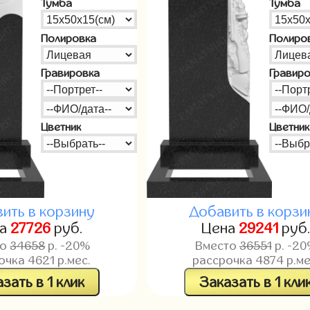
Тумба
Тумба
Полировка
Полиро
Гравировка
Гравир
Цветник
Цветник
ить в корзину
Добавить в корзи
на
27726
руб.
Цена
29241
руб
то
34658
р. -20%
Вместо
36551
р. -2
очка
4621
р.мес.
рассрочка
4874
р.ме
зать в 1 клик
Заказать в 1 кли