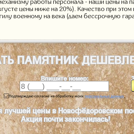
механизму работы персонала - наши цены на п
вгусте цены ниже на 20%). Качество при этом
огилу военному на века (даем бессрочную гар
АТЬ
ПАМЯТНИК
ДЕШЕВЛ
Впишите номер:
.
я лучшей цены в Новофёдоровском п
Акция почти закончилась!