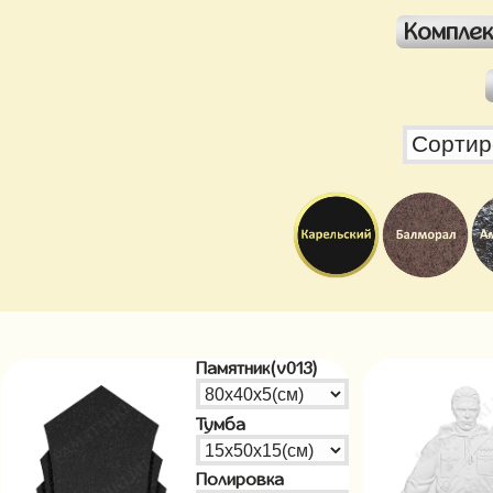
Компле
Памятник(v013)
Тумба
Полировка