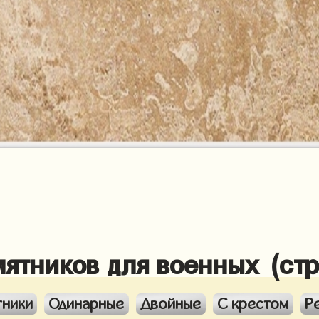
мятников для военных (ст
тники
Одинарные
Двойные
С крестом
Р