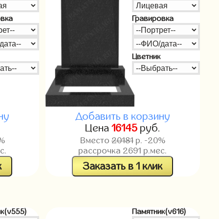
овка
Гравировка
Цветник
ну
Добавить в корзину
.
Цена
16145
руб.
0%
Вместо
20181
р. -20%
с.
рассрочка
2691
р.мес.
к
Заказать в 1 клик
к(v555)
Памятник(v616)