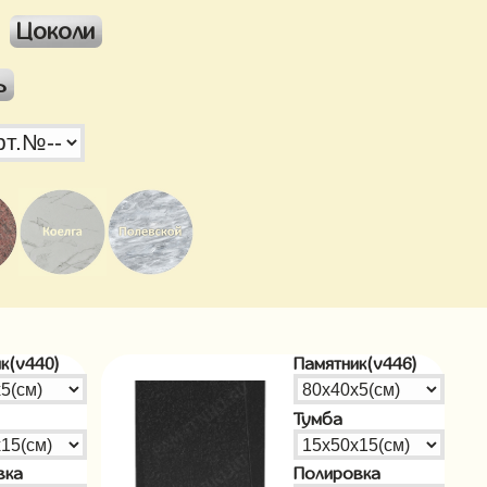
Цоколи
ь
к(v440)
Памятник(v446)
Тумба
вка
Полировка