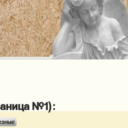
раница №1):
езные