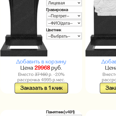
Гравировка
Цветник
Добавить в корзину
Добав
Цена
29968
руб.
Цен
Вместо
37460
р. -20%
Вмес
рассрочка
4995
р.мес.
расср
Заказать в 1 клик
Зака
Памятник(v491)