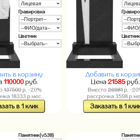
Гравировка
Гравир
Цветник
Цветник
ить в корзину
Добавить в корзи
а
110000
руб.
Цена
21585
руб
то
137500
р. -20%
Вместо
26981
р. -2
очка
18333
р.мес.
рассрочка
3598
р.ме
зать в 1 клик
Заказать в 1 кли
Памятник(v538)
Памятни