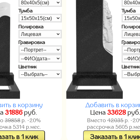
Тумба
Тумба
Полировка
Полиро
Гравировка
Гравир
Цветник
Цветник
ить в корзину
Добавить в корзи
на
31886
руб.
Цена
33628
руб
то
39858
р. -20%
Вместо
42035
р. -2
рочка
5314
р.мес.
рассрочка
5605
р.ме
зать в 1 клик
Заказать в 1 кли