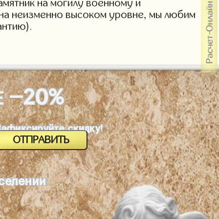
амятник на могилу военному и
 на неизменно высоком уровне, мы любим
антию).
-20%
Е
Зафиксируйте скидку!
оселении