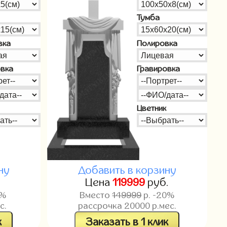
Тумба
вка
Полировка
овка
Гравировка
Цветник
ну
Добавить в корзину
.
Цена
119999
руб.
0%
Вместо
149999
р. -20%
с.
рассрочка
20000
р.мес.
к
Заказать в 1 клик