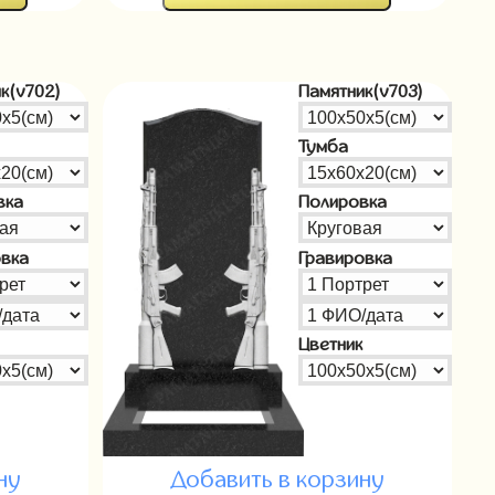
к(v702)
Памятник(v703)
Тумба
вка
Полировка
овка
Гравировка
Цветник
ну
Добавить в корзину