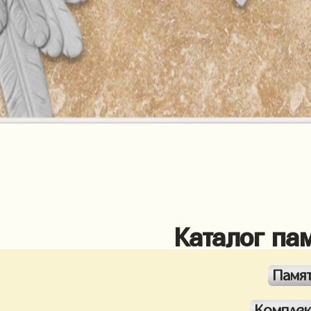
Каталог па
Памя
Компле