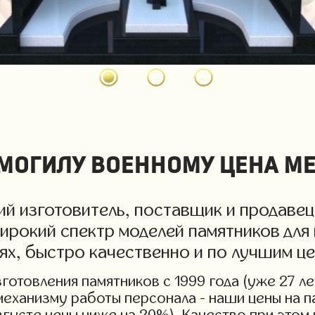
могилу военному цена м
й изготовитель, поставщик и продавец
ирокий спектр моделей памятников для 
иях, быстро качественно и по лучшим 
отовления памятников с 1999 года (уже 27 ле
механизму работы персонала - наши цены на п
вгусте цены ниже на 20%). Качество при этом