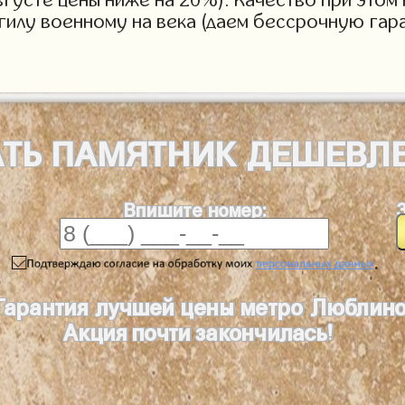
огилу военному на века (даем бессрочную гар
АТЬ
ПАМЯТНИК
ДЕШЕВЛ
Впишите номер:
.
Гарантия лучшей цены метро Люблин
Акция почти закончилась!