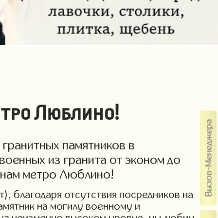
етро Люблино!
 гранитных памятников в
военных из гранита от эконом до
ценам метро Люблино!
т), благодаря отсутствия посредников на
амятник на могилу военному и
 на неизменно высоком уровне, мы любим