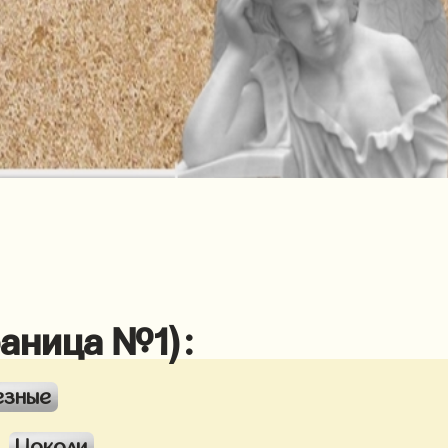
раница №1):
езные
Цоколи