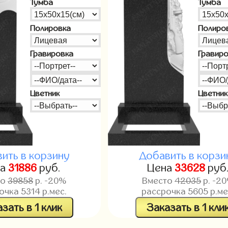
Тумба
Тумба
Полировка
Полиро
Гравировка
Гравир
Цветник
Цветник
ить в корзину
Добавить в корзи
на
31886
руб.
Цена
33628
руб
то
39858
р. -20%
Вместо
42035
р. -2
рочка
5314
р.мес.
рассрочка
5605
р.ме
зать в 1 клик
Заказать в 1 кли