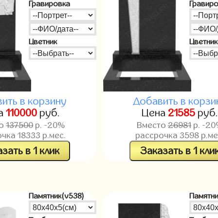
Гравировка
Гравир
Цветник
Цветник
ить в корзину
Добавить в корзи
а
110000
руб.
Цена
21585
руб
то
137500
р. -20%
Вместо
26981
р. -2
очка
18333
р.мес.
рассрочка
3598
р.ме
зать в 1 клик
Заказать в 1 кли
Памятник(v538)
Памятни