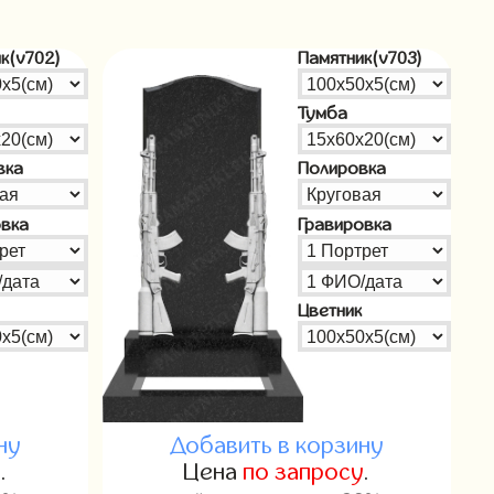
к(v702)
Памятник(v703)
Тумба
вка
Полировка
овка
Гравировка
Цветник
ну
Добавить в корзину
у
.
Цена
по запросу
.