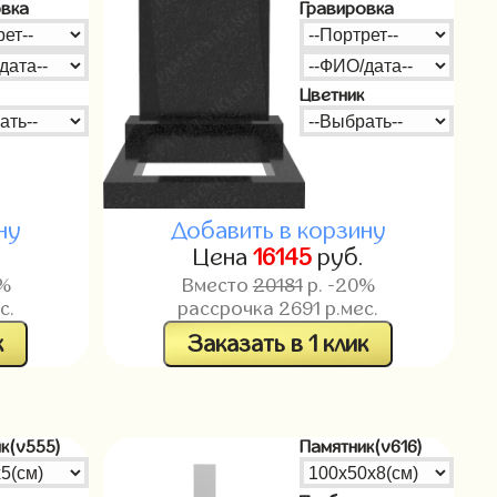
овка
Гравировка
Цветник
ну
Добавить в корзину
.
Цена
16145
руб.
0%
Вместо
20181
р. -20%
с.
рассрочка
2691
р.мес.
к
Заказать в 1 клик
к(v555)
Памятник(v616)