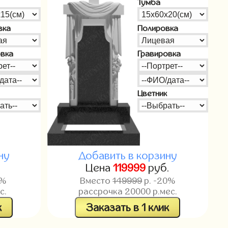
Тумба
вка
Полировка
овка
Гравировка
Цветник
ну
Добавить в корзину
.
Цена
119999
руб.
0%
Вместо
149999
р. -20%
с.
рассрочка
20000
р.мес.
к
Заказать в 1 клик