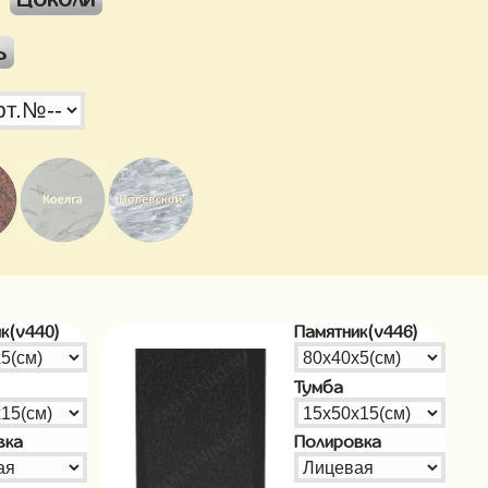
ь
к(v440)
Памятник(v446)
Тумба
вка
Полировка