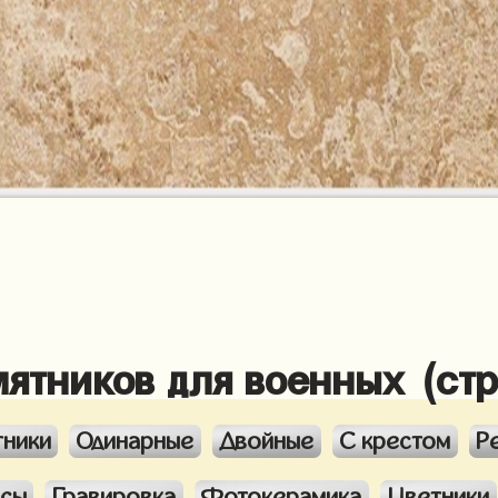
мятников для военных (ст
тники
Одинарные
Двойные
С крестом
Р
ксы
Гравировка
Фотокерамика
Цветники