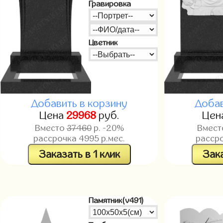
Гравировка
Цветник
Добавить в корзину
Добав
Цена
29968
руб.
Цен
Вместо
37460
р. -20%
Вмес
рассрочка
4995
р.мес.
расср
Заказать в 1 клик
Зака
Памятник(v491)