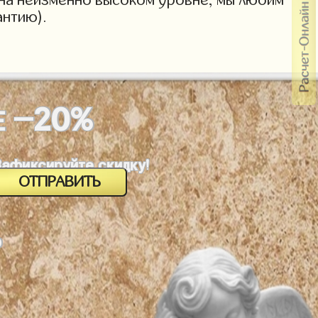
антию).
-20%
Е
Зафиксируйте скидку!
о