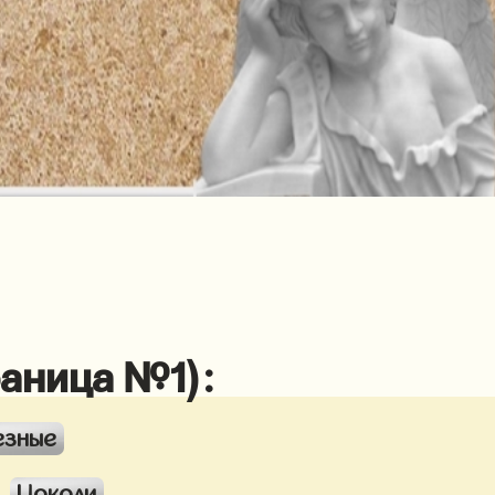
раница №1):
езные
Цоколи