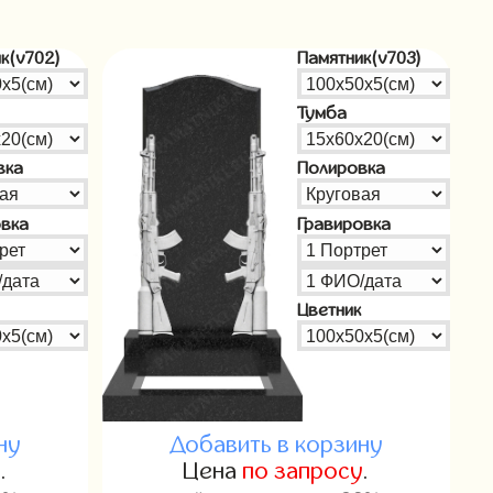
к(v702)
Памятник(v703)
Тумба
вка
Полировка
овка
Гравировка
Цветник
ну
Добавить в корзину
у
.
Цена
по запросу
.