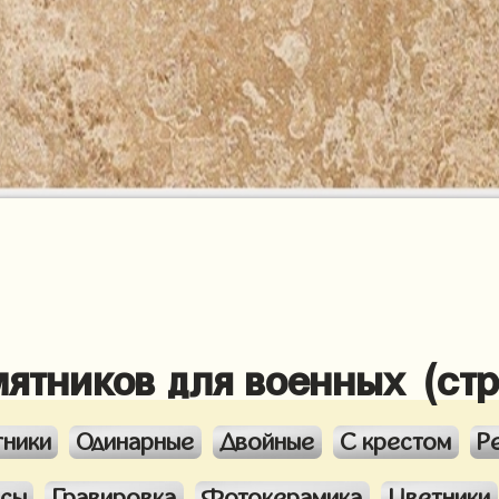
мятников для военных (ст
тники
Одинарные
Двойные
С крестом
Р
ксы
Гравировка
Фотокерамика
Цветники