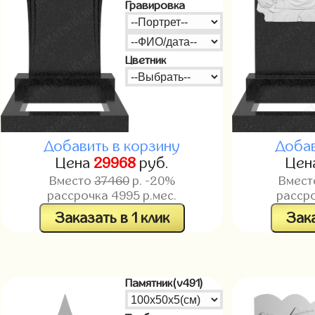
Гравировка
Цветник
Добавить в корзину
Добав
Цена
29968
руб.
Цен
Вместо
37460
р. -20%
Вмес
рассрочка
4995
р.мес.
расср
Заказать в 1 клик
Зака
Памятник(v491)