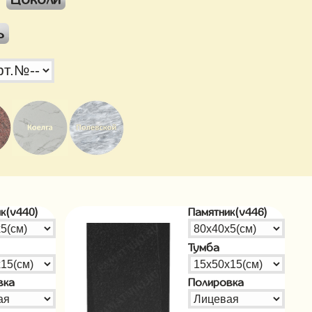
ь
к(v440)
Памятник(v446)
Тумба
вка
Полировка