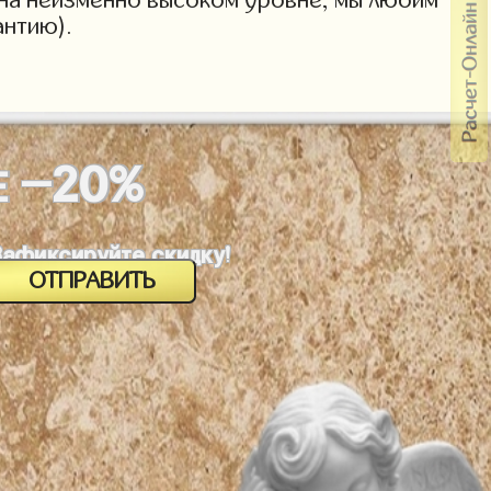
антию).
-20%
Е
Зафиксируйте скидку!