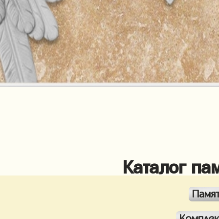
Каталог па
Памя
Компле