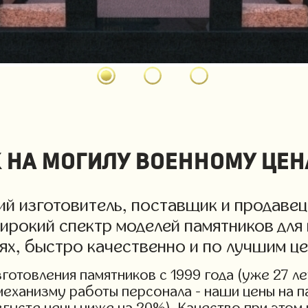
 на могилу военному цен
й изготовитель, поставщик и продавец
ирокий спектр моделей памятников для 
иях, быстро качественно и по лучшим ц
отовления памятников с 1999 года (уже 27 ле
механизму работы персонала - наши цены на п
вгусте цены ниже на 20%). Качество при этом