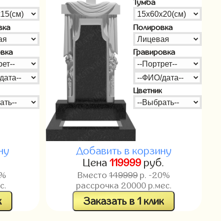
Тумба
вка
Полировка
овка
Гравировка
Цветник
ну
Добавить в корзину
.
Цена
119999
руб.
0%
Вместо
149999
р. -20%
с.
рассрочка
20000
р.мес.
к
Заказать в 1 клик