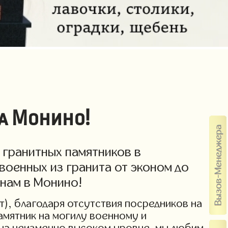
а Монино!
 гранитных памятников в
военных из гранита от эконом до
енам в Монино!
т), благодаря отсутствия посредников на
амятник на могилу военному и
 на неизменно высоком уровне, мы любим