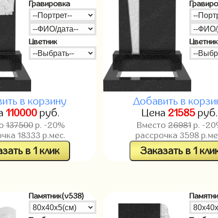
Гравировка
Гравир
Цветник
Цветник
ить в корзину
Добавить в корзи
а
110000
руб.
Цена
21585
руб
то
137500
р. -20%
Вместо
26981
р. -2
очка
18333
р.мес.
рассрочка
3598
р.ме
зать в 1 клик
Заказать в 1 кли
Памятник(v538)
Памятни