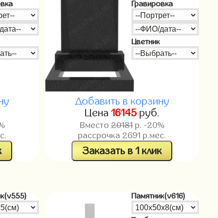
овка
Гравировка
Цветник
ну
Добавить в корзину
.
Цена
16145
руб.
0%
Вместо
20181
р. -20%
с.
рассрочка
2691
р.мес.
к
Заказать в 1 клик
к(v555)
Памятник(v616)