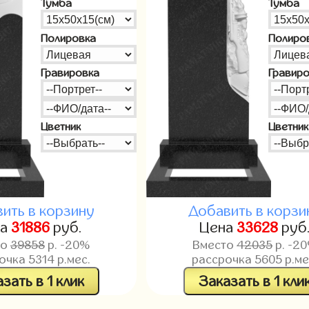
Тумба
Тумба
Полировка
Полиро
Гравировка
Гравир
Цветник
Цветник
ить в корзину
Добавить в корзи
на
31886
руб.
Цена
33628
руб
то
39858
р. -20%
Вместо
42035
р. -2
рочка
5314
р.мес.
рассрочка
5605
р.ме
зать в 1 клик
Заказать в 1 кли