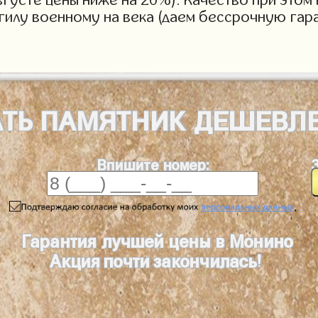
огилу военному на века (даем бессрочную гар
АТЬ
ПАМЯТНИК
ДЕШЕВЛ
Впишите номер:
.
Гарантия лучшей цены в Монино
Акция почти закончилась!