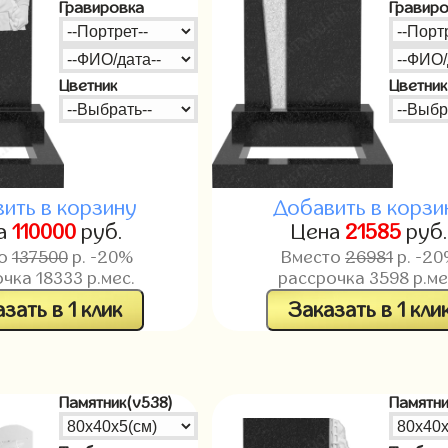
Гравировка
Гравир
Цветник
Цветник
ить в корзину
Добавить в корзи
а
110000
руб.
Цена
21585
руб
то
137500
р. -20%
Вместо
26981
р. -2
очка
18333
р.мес.
рассрочка
3598
р.ме
зать в 1 клик
Заказать в 1 кли
Памятник(v538)
Памятни