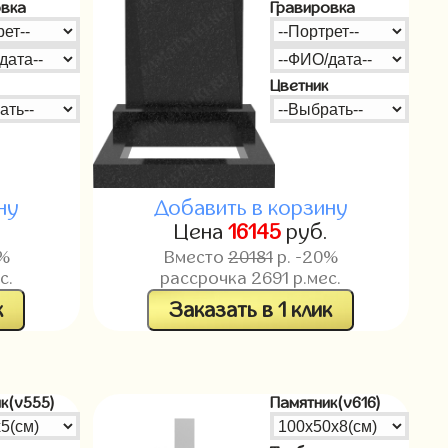
овка
Гравировка
Цветник
ну
Добавить в корзину
.
Цена
16145
руб.
0%
Вместо
20181
р. -20%
с.
рассрочка
2691
р.мес.
к
Заказать в 1 клик
к(v555)
Памятник(v616)