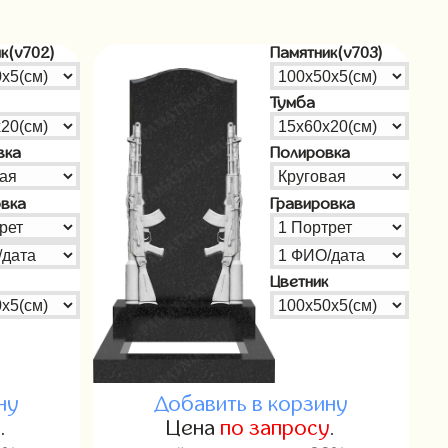
к(v702)
Памятник(v703)
Тумба
вка
Полировка
овка
Гравировка
Цветник
ну
Добавить в корзину
у
.
Цена
по запросу
.