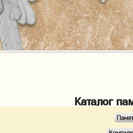
Каталог па
Памя
Компле