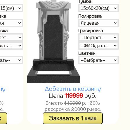
Тумба
вка
Полировка
овка
Гравировка
Цветник
ну
Добавить в корзину
.
Цена
119999
руб.
0%
Вместо
149999
р. -20%
с.
рассрочка
20000
р.мес.
к
Заказать в 1 клик