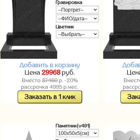
Гравировка
Цветник
Добавить в корзину
Добав
Цена
29968
руб.
Цен
Вместо
37460
р. -20%
Вмес
рассрочка
4995
р.мес.
расср
Заказать в 1 клик
Зака
Памятник(v491)