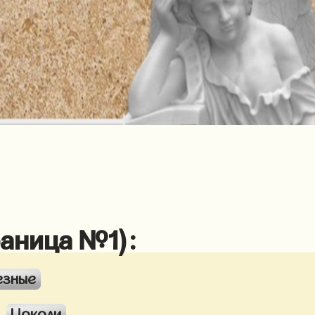
раница №1):
езные
Цоколи