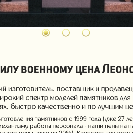
илу военному цена Леон
й изготовитель, поставщик и продавец
ирокий спектр моделей памятников для 
иях, быстро качественно и по лучшим ц
отовления памятников с 1999 года (уже 27 ле
механизму работы персонала - наши цены на п
вгусте цены ниже на 20%). Качество при этом