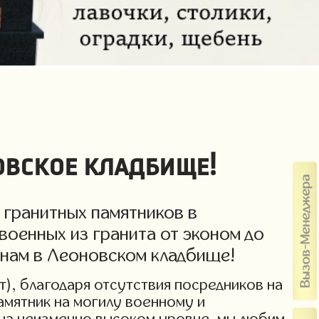
овское кладбище!
 гранитных памятников в
военных из гранита от эконом до
енам в Леоновском кладбище!
т), благодаря отсутствия посредников на
амятник на могилу военному и
 на неизменно высоком уровне, мы любим