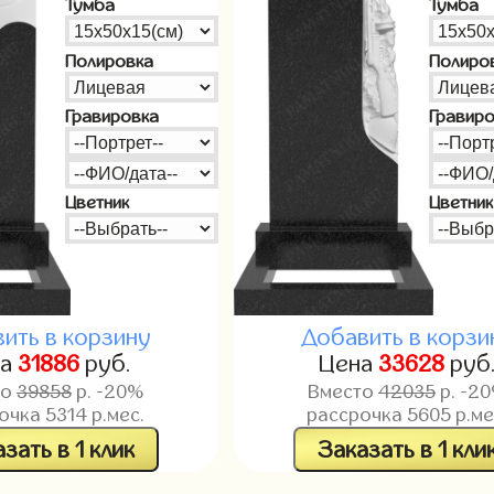
Тумба
Тумба
Полировка
Полиро
Гравировка
Гравир
Цветник
Цветник
ить в корзину
Добавить в корзи
на
31886
руб.
Цена
33628
руб
то
39858
р. -20%
Вместо
42035
р. -2
рочка
5314
р.мес.
рассрочка
5605
р.ме
зать в 1 клик
Заказать в 1 кли