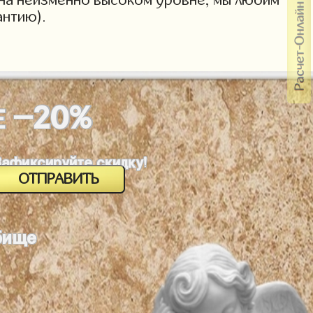
антию).
-20%
Е
Зафиксируйте скидку!
бище