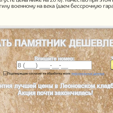
огилу военному на века (даем бессрочную гар
АТЬ
ПАМЯТНИК
ДЕШЕВЛ
Впишите номер:
.
нтия лучшей цены в Леоновском клад
Акция почти закончилась!