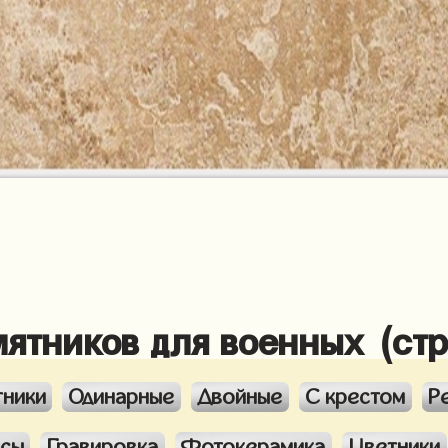
мятников для военных (ст
тники
Одинарные
Двойные
С крестом
Р
ксы
Гравировка
Фотокерамика
Цветники