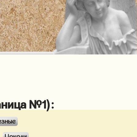
аница №1):
езные
Цоколи