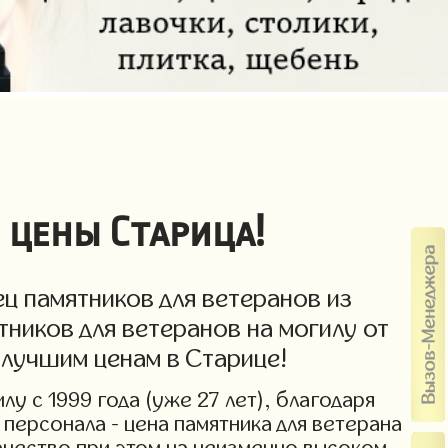
 цены Старица!
ц памятников для ветеранов из
тников для ветеранов на могилу от
 лучшим ценам в Старице!
у с 1999 года (уже 27 лет), благодаря
персонала - цена памятника для ветерана
Качество при этом на неизменно высоком