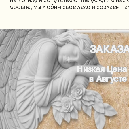
уровне, мы любим своё дело и создаём па
ЗАКАЗ
Низкая Цена
в Августе