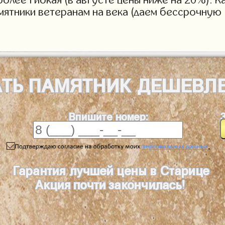
мятники ветеранам на века (даем бессрочную 
АТЬ
ПАМЯТНИК
ДЕШЕВЛ
Впишите номер:
.
Гарантия лучшей цены в Старице
Акция почти закончилась!