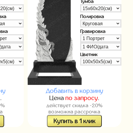
Тумба
вка
Полировка
овка
Гравировка
Цветник
ну
Добавить в корзину
у
.
Цена
по запросу
.
0%
действует скидка -20%
а
возможна рассрочка
Купить в 1 клик