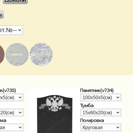
ь
к(v735)
Памятник(v734)
Тумба
вка
Полировка