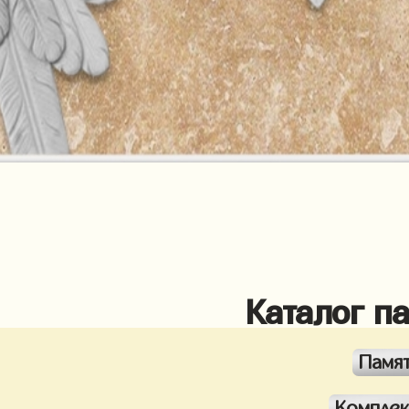
Каталог п
Памя
Компле