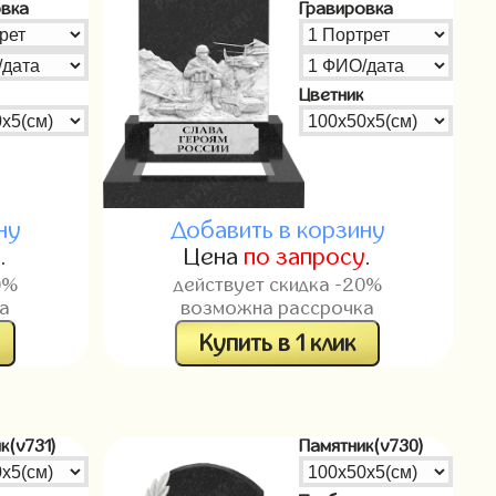
овка
Гравировка
Цветник
ну
Добавить в корзину
у
.
Цена
по запросу
.
0%
действует скидка -20%
а
возможна рассрочка
Купить в 1 клик
к(v731)
Памятник(v730)