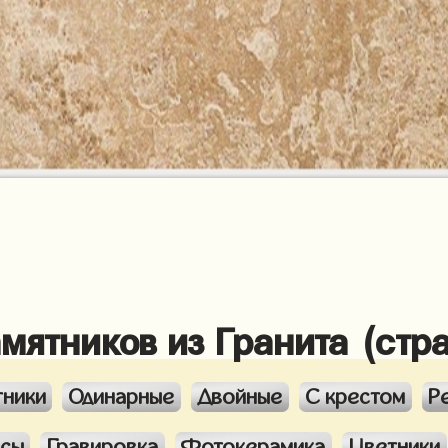
амятников из Гранита (стр
тники
Одинарные
Двойные
С крестом
Р
ксы
Гравировка
Фотокерамика
Цветники