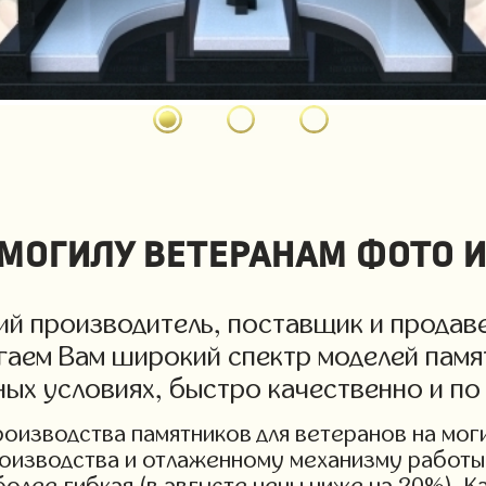
могилу ветеранам фото и
й производитель, поставщик и продаве
гаем Вам широкий спектр моделей памя
ных условиях, быстро качественно и по
изводства памятников для ветеранов на могил
роизводства и отлаженному механизму работы 
более гибкая (в августе цены ниже на 20%). 