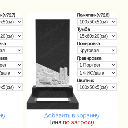
к(v727)
Памятник(v726)
Тумба
вка
Полировка
овка
Гравировка
Цветник
ну
Добавить в корзину
у
.
Цена
по запросу
.