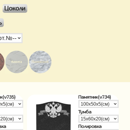
Цоколи
ь
к(v735)
Памятник(v734)
Тумба
вка
Полировка