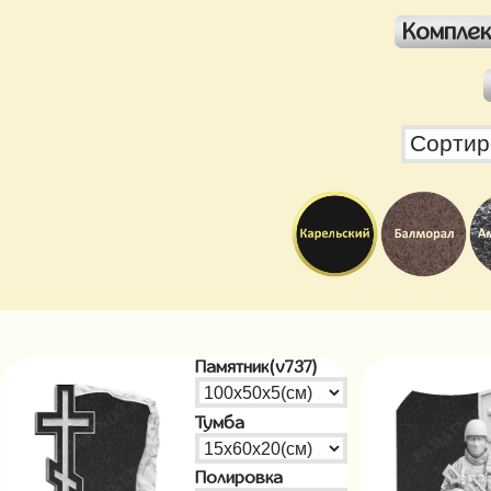
Компле
Памятник(v737)
Тумба
Полировка