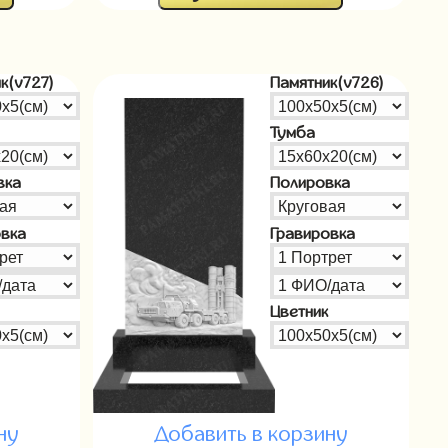
к(v727)
Памятник(v726)
Тумба
вка
Полировка
овка
Гравировка
Цветник
ну
Добавить в корзину