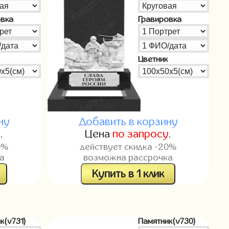
овка
Гравировка
Цветник
ну
Добавить в корзину
у
.
Цена
по запросу
.
0%
действует скидка -20%
а
возможна рассрочка
Купить в 1 клик
к(v731)
Памятник(v730)