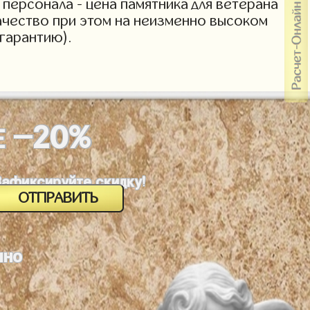
персонала - цена памятника для ветерана
Качество при этом на неизменно высоком
гарантию).
-20%
Е
Зафиксируйте скидку!
ино