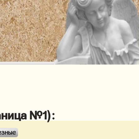
аница №1):
езные