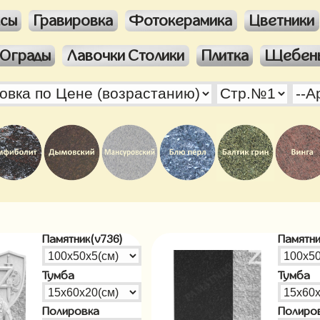
ксы
Гравировка
Фотокерамика
Цветники
Ограды
Лавочки Столики
Плитка
Щебен
Памятник(v736)
Памятни
Тумба
Тумба
Полировка
Полиро