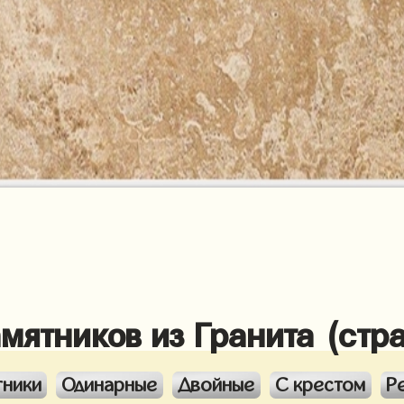
амятников из Гранита (стр
тники
Одинарные
Двойные
С крестом
Р