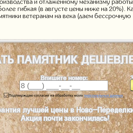
роизводства и отлаженному механизму работы 
более гибкая (в августе цены ниже на 20%). 
мятники ветеранам на века (даем бессрочную 
АТЬ
ПАМЯТНИК
ДЕШЕВЛ
Впишите номер:
.
рантия лучшей цены в Ново-Переделк
Акция почти закончилась!