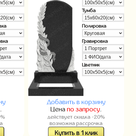
Тумба
вка
Полировка
овка
Гравировка
Цветник
ну
Добавить в корзину
у
.
Цена
по запросу
.
0%
действует скидка -20%
а
возможна рассрочка
Купить в 1 клик