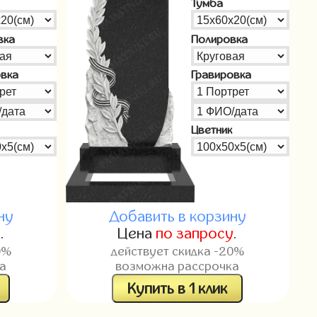
Тумба
вка
Полировка
овка
Гравировка
Цветник
ну
Добавить в корзину
у
.
Цена
по запросу
.
0%
действует скидка -20%
а
возможна рассрочка
Купить в 1 клик