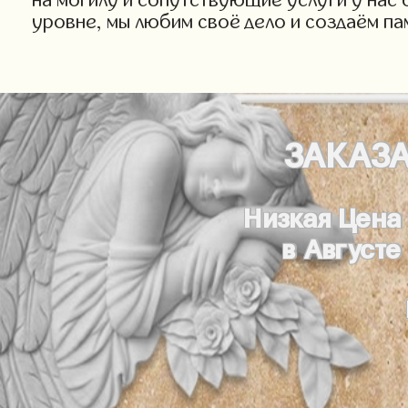
уровне, мы любим своё дело и создаём па
ЗАКАЗ
Низкая Цена
в Августе