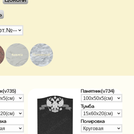
ь
к(v735)
Памятник(v734)
Тумба
вка
Полировка