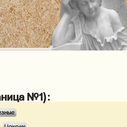
аница №1):
езные
Цоколи