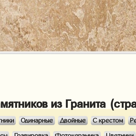
амятников из Гранита (стр
тники
Одинарные
Двойные
С крестом
Р
ксы
Гравировка
Фотокерамика
Цветники