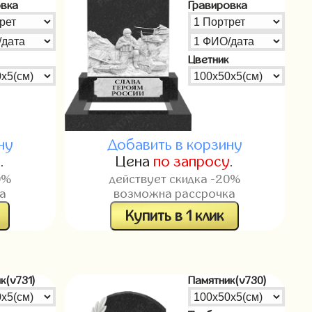
овка
Гравировка
Цветник
ну
Добавить в корзину
у
.
Цена
по запросу
.
0%
действует скидка -20%
а
возможна рассрочка
Купить в 1 клик
к(v731)
Памятник(v730)