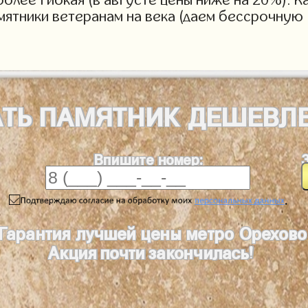
мятники ветеранам на века (даем бессрочную 
АТЬ
ПАМЯТНИК
ДЕШЕВЛ
Впишите номер:
.
Гарантия лучшей цены метро Орехово
Акция почти закончилась!