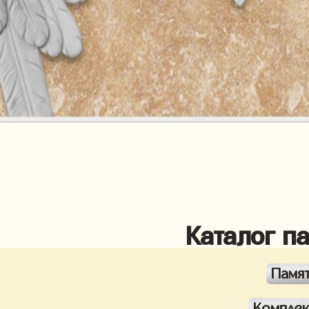
Каталог п
Памя
Компле