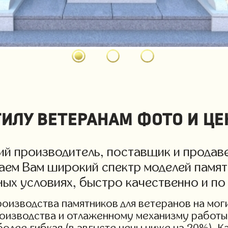
илу ветеранам фото и це
й производитель, поставщик и продаве
гаем Вам широкий спектр моделей памят
дных условиях, быстро качественно и п
изводства памятников для ветеранов на могил
роизводства и отлаженному механизму работы 
более гибкая (в августе цены ниже на 20%). 