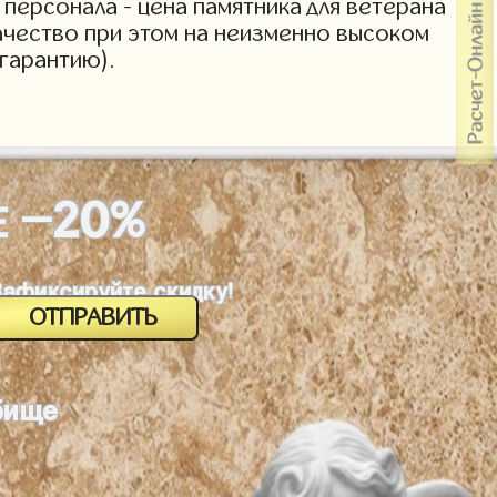
персонала - цена памятника для ветерана
Качество при этом на неизменно высоком
гарантию).
-20%
Е
Зафиксируйте скидку!
бище