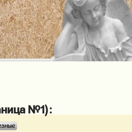
аница №1):
езные