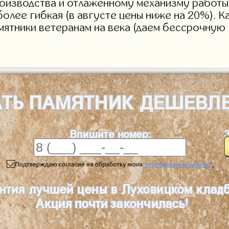
роизводства и отлаженному механизму работы 
более гибкая (в августе цены ниже на 20%). 
мятники ветеранам на века (даем бессрочную 
АТЬ
ПАМЯТНИК
ДЕШЕВЛ
Впишите номер:
.
нтия лучшей цены в Луховицком клад
Акция почти закончилась!