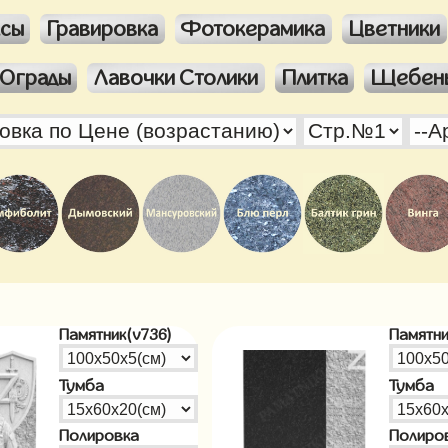
ксы
Гравировка
Фотокерамика
Цветники
Ограды
Лавочки Столики
Плитка
Щебен
Памятник(v736)
Памятни
Тумба
Тумба
Полировка
Полиро