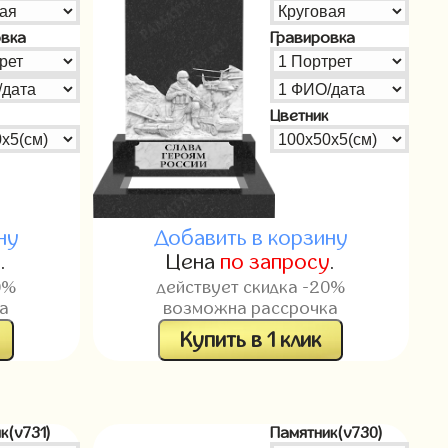
овка
Гравировка
Цветник
ну
Добавить в корзину
у
.
Цена
по запросу
.
0%
действует скидка -20%
а
возможна рассрочка
Купить в 1 клик
к(v731)
Памятник(v730)