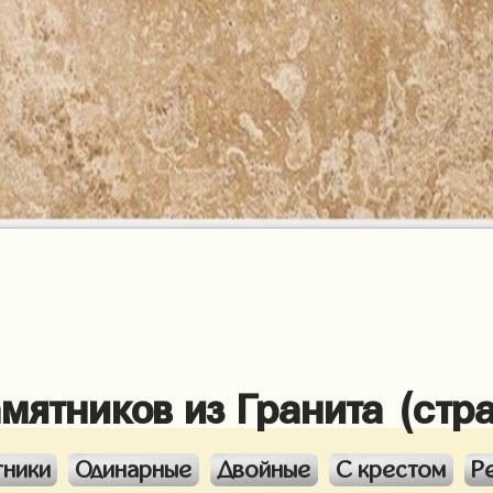
амятников из Гранита (стр
тники
Одинарные
Двойные
С крестом
Р