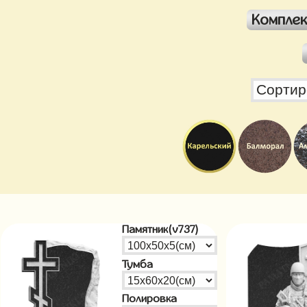
Компле
Памятник(v737)
Тумба
Полировка