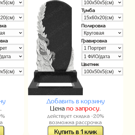
Тумба
вка
Полировка
овка
Гравировка
Цветник
ну
Добавить в корзину
у
.
Цена
по запросу
.
0%
действует скидка -20%
а
возможна рассрочка
Купить в 1 клик