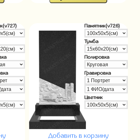
к(v727)
Памятник(v726)
Тумба
вка
Полировка
овка
Гравировка
Цветник
ну
Добавить в корзину