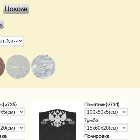
Цоколи
ь
к(v735)
Памятник(v734)
Тумба
вка
Полировка