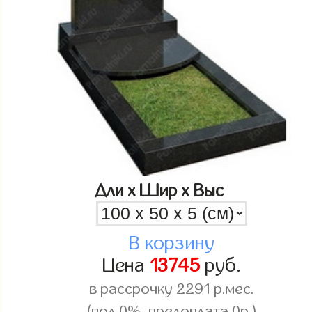
Дли x Шир x Выс
В корзину
Цена
13745
руб.
в рассрочку
2291
р.мес.
(под 0%, предоплата 0р.)