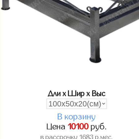
Дли x Шир x Выс
В корзину
Цена
10100
руб.
в рассрочку
1683
р.мес.