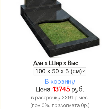
Дли x Шир x Выс
В корзину
Цена
13745
руб.
в рассрочку
2291
р.мес.
(под 0%, предоплата 0р.)