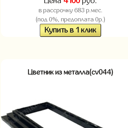
Цена
4100
руб.
в рассрочку
683
р.мес.
(под 0%, предоплата 0р.)
Купить в 1 клик
Цветник из металла(cv044)