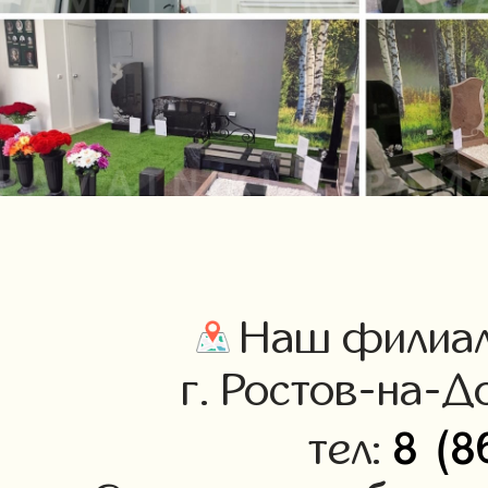
Наш филиал 
г. Ростов-на-До
8 (8
тел: