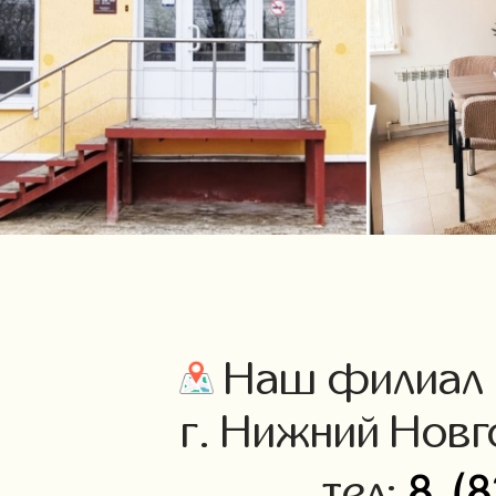
Наш филиал 
г. Нижний Новго
8 (
тел: