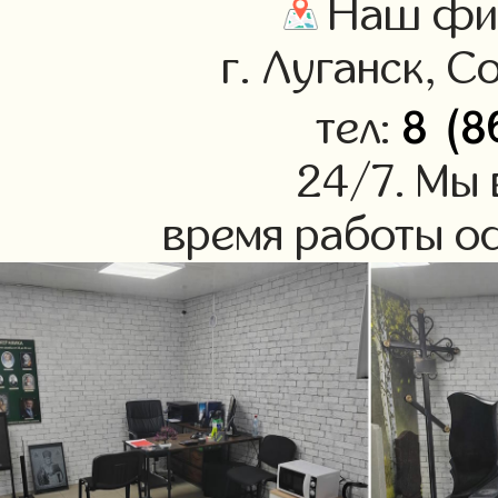
Наш фил
г. Луганск, С
8 (8
тел:
24/7. Мы 
время работы оф