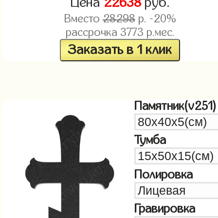
Цена
22638
руб.
Вместо
28298
р. -20%
рассрочка
3773
р.мес.
Заказать в 1 клик
Памятник(v251)
Тумба
Полировка
Гравировка