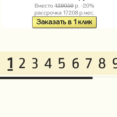
Вместо
129059
р. -20%
рассрочка
17208
р.мес.
Заказать в 1 клик
1
2
3
4
5
6
7
8